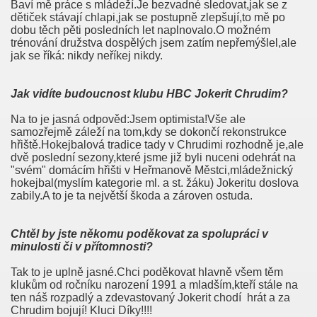
Baví mě práce s mládeží.Je bezvadné sledovat,jak se z
dětiček stávají chlapi,jak se postupně zlepšují,to mě po
dobu těch pěti posledních let naplnovalo.O možném
trénování družstva dospělých jsem zatím nepřemýšlel,ale
jak se říká: nikdy neříkej nikdy.
Jak vidíte budoucnost klubu HBC Jokerit Chrudim?
Na to je jasná odpověd:Jsem optimista!Vše ale
samozřejmě záleží na tom,kdy se dokončí rekonstrukce
hřiště.Hokejbalová tradice tady v Chrudimi rozhodně je,ale
dvě poslední sezony,které jsme již byli nuceni odehrát na
"svém" domácím hřišti v Heřmanově Městci,mládežnický
hokejbal(myslím kategorie ml. a st. žáku) Jokeritu doslova
zabily.A to je ta největší škoda a zároven ostuda.
Chtěl by jste někomu poděkovat za spolupráci v
minulosti či v
přítomnosti?
Tak to je uplně jasné.Chci poděkovat hlavně všem těm
klukům od ročníku narození 1991 a mladším,kteří stále na
ten náš rozpadlý a zdevastovaný Jokerit chodí hrát a za
Chrudim bojují! Kluci Díky!!!!