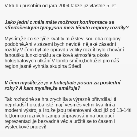
V klubu pusobím od jara 2004,takze jiz vlastne 5 let.
Jako jedni z mála máte možnost konfrontace se
středočeskými týmy,jsou
mezi těmito regiony rozdíly?
Myslím,že co se týče kvality mužstev,jsou oba regiony
podobné.Ani v zázemí bych neviděl nějaké zásadní
rozdíly.V čem byl ale opravdu veliký rozdíl,bylo chování
fanoušku,funkcionářu a celková atmosféra okolo
hokejbalových utkání.V tomto směru,bohužel pro náš
region,jasně vyhrála skupina Střed!
V čem myslíte,že je v hokejbale posun za poslední
roky
? A kam myslíte,že
směřuje?
Tak rozhodně se hra zrychlila a výrazně přitvrdila.I ti
nejmladší hokejbalisté mají vesměs velmi kvalitní a
moderní výstroj a i to,že jsou talentovaní kluci již od 13-14ti
let,formou ruzných campu připravováni na budoucí
reprezentaci,je bezvadná věc a určitě se to časem i
výsledkově projeví!