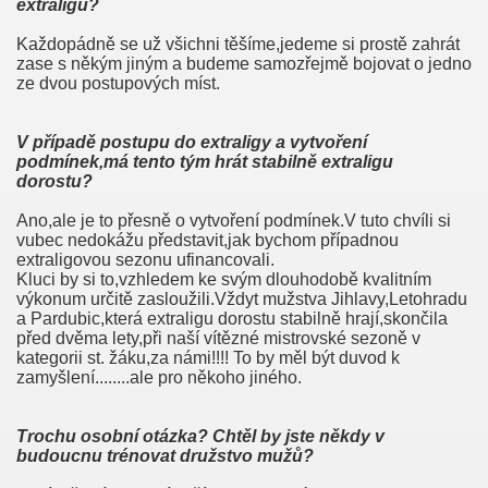
extraligu?
Každopádně se už všichni těšíme,jedeme si prostě zahrát
zase s někým jiným a budeme samozřejmě bojovat o jedno
ze dvou postupových míst.
V případě postupu do extraligy a vytvoření
podmínek,má tento tým hrát
stabilně extraligu
dorostu?
Ano,ale je to přesně o vytvoření podmínek.V tuto chvíli si
vubec nedokážu představit,jak bychom případnou
extraligovou sezonu ufinancovali.
Kluci by si to,vzhledem ke svým dlouhodobě kvalitním
výkonum určitě zasloužili.Vždyt mužstva Jihlavy,Letohradu
a Pardubic,která extraligu dorostu stabilně hrají,skončila
před dvěma lety,při naší vítězné mistrovské sezoně v
kategorii st. žáku,za námi!!!! To by měl být duvod k
zamyšlení........ale pro někoho jiného.
Trochu osobní otázka? Chtěl by jste někdy v
budoucnu trénovat
družstvo mužů?