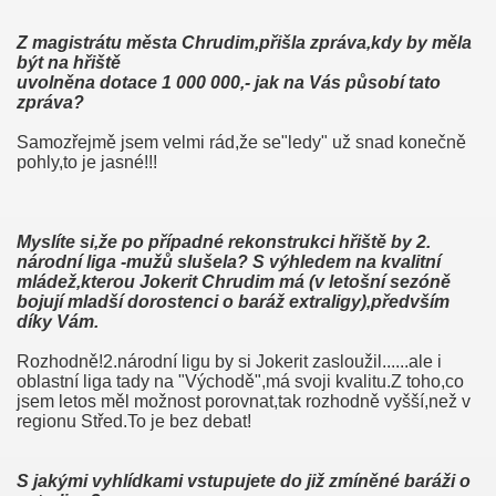
Z magistrátu města Chrudim,přišla zpráva,kdy by měla
být na hřiště
uvolněna dotace 1 000 000,- jak na Vás působí tato
zpráva?
Samozřejmě jsem velmi rád,že se"ledy" už snad konečně
pohly,to je jasné!!!
Myslíte si,že po případné rekonstrukci hřiště by 2.
národní liga
-mužů slušela? S výhledem na kvalitní
mládež,kterou Jokerit Chrudim má (v letošní sezóně
bojují mladší dorostenci o baráž extraligy),předvším
díky Vám.
Rozhodně!2.národní ligu by si Jokerit zasloužil......ale i
oblastní liga tady na "Východě",má svoji kvalitu.Z toho,co
jsem letos měl možnost porovnat,tak rozhodně vyšší,než v
regionu Střed.To je bez debat!
S jakými vyhlídkami vstupujete do již zmíněné baráži o