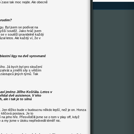
o zase tak moc nejde. Ale obecně
hrudim?
igu. Byl jsem se podívat na
jvyšší soutěž. Jako hráč jsem
se v soutěži pravidelně každý
zal letos. Ale každý ví, že v
blastní ligy na dvě vyrovnané
ího. Já bych byl pro sloučení
ahrát a změřit síly s větším
 zástupců jiných týmů. Tak
ví jméno Jiřího Košťála. Letos v
řidal dvě asistence. V této
 ale i tak je to silná
t. Jen těžko bude v budoucnu někdo lepší, než je on. Honza
 klíčová postava. Je to
na jeho hře. Přesvědčili jsme se o tom v play off, když
e a my jsme v útoku nepředvedli téměř nic.