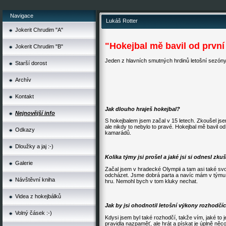
Navigace
Lukáš Rotter
Jokerit Chrudim "A"
"Hokejbal mě bavil od první
Jokerit Chrudim "B"
Jeden z hlavních smutných hrdinů letošní sezón
Starší dorost
Archív
Kontakt
Jak dlouho hraješ hokejbal?
Nejnovější info
S hokejbalem jsem začal v 15 letech. Zkoušel jse
ale nikdy to nebylo to pravé. Hokejbal mě bavil od 
Odkazy
kamarádů.
Dloužky a jaj :-)
Kolika týmy jsi prošel a jaké jsi si odnesl zku
Galerie
Začal jsem v hradecké Olympii a tam asi také sv
odcházet. Jsme dobrá parta a navíc mám v týmu s
Návštěvní kniha
hru. Nemohl bych v tom kluky nechat.
Videa z hokejbálků
Jak by jsi ohodnotil letošní výkony rozhodčí
Volný čásek :-)
Kdysi jsem byl také rozhodčí, takže vím, jaké to 
pravidla nazpaměť, ale hrát a pískat je úplně něco