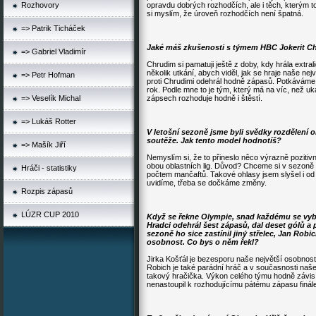
Rozhovory
opravdu dobrých rozhodčích, ale i těch, kterým t
si myslím, že úroveň rozhodčích není špatná.
=> Patrik Ticháček
Jaké máš zkušenosti s týmem HBC Jokerit C
=> Gabriel Vladimír
Chrudim si pamatuji ještě z doby, kdy hrála extral
několik utkání, abych viděl, jak se hraje naše ne
=> Petr Hofman
proti Chrudimi odehrál hodně zápasů. Potkáváme 
rok. Podle mne to je tým, který má na víc, než uká
=> Veselík Michal
zápsech rozhoduje hodně i štěstí.
=> Lukáš Rotter
V letošní sezoně jsme byli svědky rozdělení o
soutěže. Jak tento model hodnotíš?
=> Mašík Jiří
Nemyslím si, že to přineslo něco výrazně pozitivn
obou oblastních lig. Důvod? Chceme si v sezoně z
Hráči - statistiky
počtem mančaftů. Takové ohlasy jsem slyšel i od
uvidíme, třeba se dočkáme změny.
Rozpis zápasů
LÚZR CUP 2010
Když se řekne Olympie, snad každému se vyba
Hradci odehrál šest zápasů, dal deset gólů a p
sezoně ho sice zastínil jiný střelec, Jan Robich,
osobnost. Co bys o něm řekl?
Jirka Košťál je bezesporu naše největší osobnos
Robich je také parádní hráč a v současnosti naše
takový hračička. Výkon celého týmu hodně závisí 
nenastoupil k rozhodujícímu pátému zápasu finál