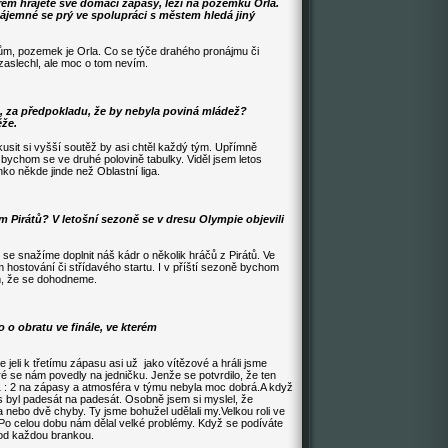
rém hrajete své domácí zápasy, leží na pozemku Orla.
nájemné se prý ve spolupráci s městem hledá jiný
tům, pozemek je Orla. Co se týče drahého pronájmu či
zaslechl, ale moc o tom nevím.
, za předpokladu, že by nebyla poviná mládež?
ěže.
usit si vyšší soutěž by asi chtěl každý tým. Upřímně
bychom se ve druhé polovině tabulky. Viděl jsem letos
ko někde jinde než Oblastní liga.
 Pirátů? V letošní sezoně se v dresu Olympie objevili
t se snažíme doplnit náš kádr o několik hráčů z Pirátů. Ve
 hostování či střídavého startu. I v příští sezoně bychom
ám, že se dohodneme.
 o obratu ve finále, ve kterém
jeli k třetímu zápasu asi už jako vítězové a hráli jsme
é se nám povedly na jedničku. Jenže se potvrdilo, že ten
 1 : 2 na zápasy a atmosféra v týmu nebyla moc dobrá.A když
as byl padesát na padesát. Osobně jsem si myslel, že
nebo dvě chyby. Ty jsme bohužel udělali my.Velkou roli ve
 Po celou dobu nám dělal velké problémy. Když se podíváte
pod každou brankou.