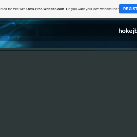
REGIS
ated for free with
Own-Free-Website.com
. Do you want your own website too?
hokejb