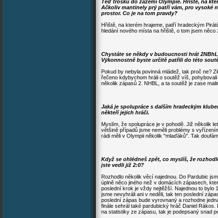
Teď trošku do zázemí Olympie. Hřiště, na kte
Ačkoliv mantinely prý patří vám, pro vysoké 
prostor. Co je na tom pravdy?
Hřiště, na kterém hrajeme, patří hradeckým Pirá
hledání nového místa na hřiště, o tom jsem něco 
Chystáte se někdy v budoucnosti hrát 2NBhL
Výkonnostně byste určitě patřili do této sout
Pokud by nebyla povinná mládež, tak proč ne? Zk
řečeno kdybychom hráli o soutěž víš, pohybovali 
několik zápasů 2. NHBL, a ta soutěž je zase malin
Jaká je spolupráce s dalším hradeckým klubem
někteří jejich hráči.
Myslím, že spolupráce je v pohodě. Již několik le
většině případů jsme neměli problémy s vyřízením
rádi měli v Olympii několik "mlaďáků". Tak douf
Když se ohlédneš zpět, co myslíš, že rozhodlo
jste vedli již 2:0?
Rozhodlo několik věcí najednou. Do Pardubic jsme 
úplně něco jiného než v domácích zápasech, kter
poslední krok je vždy nejtěžší. Najednou to bylo
jsme nevyhráli ani v neděli, tak ten poslední záp
poslední zápas bude vyrovnaný a rozhodne jedna 
finále sehrál také pardubický hráč Daniel Rákos.
na statistiky ze zápasu, tak je podepsaný snad 