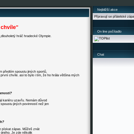
Nejbližší akce
Přpravují se přátelské záp
 chvíle"
On line počítadlo
y,dlouholetý hráč hradecké Olympie.
Chat
m předtím spoustu jiných sportů,
první chvíle. asi to bylo i tím, že ho hrála většina mých
šenosti?
oji kariéru uzavřu. Nemám důvod
poustu jiných povinností než jen
ch?
je pískat zápas. Můžeš znát
 jiného. Je zde několik