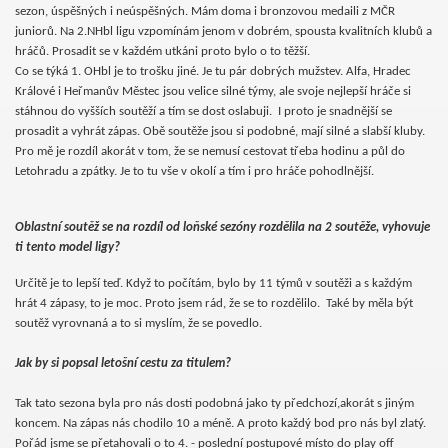
sezon, úspěšných i neúspěšných. Mám doma i bronzovou medaili z MČR
juniorů. Na 2.NHbl ligu vzpomínám jenom v dobrém, spousta kvalitních klubů a
hráčů. Prosadit se v každém utkáni proto bylo o to těžší.
Co se týká 1. OHbl je to trošku jiné. Je tu pár dobrých mužstev. Alfa, Hradec
Králové i Heřmanův Městec jsou velice silné týmy, ale svoje nejlepší hráče si
stáhnou do vyšších soutěží a tím se dost oslabuji.
I proto je snadnější se
prosadit a vyhrát zápas. Obě soutěže jsou si podobné, mají silné a slabší kluby.
Pro mě je rozdíl akorát v tom, že se nemusí cestovat třeba hodinu a půl do
Letohradu a zpátky. Je to tu vše v okolí a tím i pro hráče pohodlnější.
Oblastní soutěž se na rozdíl od loňské sezóny rozdělila na 2 soutěže, vyhovuje
ti tento model ligy?
Určitě je to lepší teď. Když to počítám, bylo by 11 týmů v soutěži a s každým
hrát 4 zápasy, to je moc. Proto jsem rád, že se to rozdělilo.
Také by měla být
soutěž vyrovnaná a to si myslím, že se povedlo.
Jak by si popsal letošní cestu za titulem?
Tak tato sezona byla pro nás dosti podobná jako ty předchozí,akorát s jiným
koncem. Na zápas nás chodilo 10 a méně. A proto každý bod pro nás byl zlatý.
Pořád jsme se přetahovali o to 4. - poslední postupové místo do play off