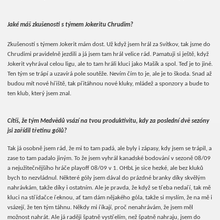
Jaké máš zkušenosti s týmem Jokeritu Chrudim?
Zkušeností s týmem Jokerit mám dost. Už když jsem hrál za Svítkov, tak jsme do
Chrudimi pravidelně jezdili a já jsem tam hrál velice rád. Pamatuji si ještě, když
Jokerit vyhrával celou ligu, ale to tam hráli kluci jako Mašík a spol. Teď je to jiné.
Ten tým se trápí a uzavírá pole soutěže. Nevím čím to je, ale je to škoda. Snad až
budou mít nové hřiště, tak přitáhnou nové kluky, mládež a sponzory a bude to
ten klub, který jsem znal.
Cítíš, že tým Medvědů vsází na tvou produktivitu, kdy za poslední dvě sezóny
jsi zařídil třetinu gólů?
Tak já osobně jsem rád, že mi to tam padá, ale byly i zápasy, kdy jsem se trápil, a
zase to tam padalo jiným. To že jsem vyhrál kanadské bodování v sezoně 08/09
a nejužitečnějšího hráče playoff 08/09 v 1. OHbL je sice hezké, ale bez kluků
bych to nezvládnul. Některé góly jsem dával do prázdné branky díky skvělým
nahrávkám, takže díky i ostatním. Ale je pravda, že když se třeba nedaří, tak mě
kluci na střídačce řeknou, ať tam dám nějakého góla, takže si myslím, že na mě i
vsázejí, že ten tým táhnu. Někdy mi říkají, proč nenahrávám, že jsem měl
možnost nahrát. Ale já raději špatně vystřelím, než špatně nahraju, jsem do