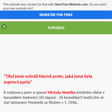
This website was created for free with
Own-Free-Website.com
. Do you want
your own website too?
REGISTER FOR FREE
hokejbal
"Titul jsme vyhráli hlavně proto, jaká jsme byla
suprová parta"
K rozhovoru jsem si pozval
Michala Veselíka
,letošního vítěze v
kanadském bodování (20 zápasů - 26 kanadských bodů),tím se
stal tahounem Medvědů za titulem v 1. OHbL.