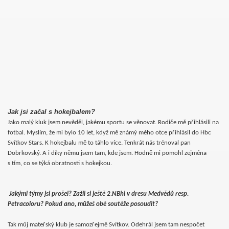
Jak jsi začal s hokejbalem?
Jako malý kluk jsem nevěděl, jakému sportu se věnovat. Rodiče mě přihlásili na
fotbal. Myslím, že mi bylo 10 let, když mě známý mého otce přihlásil do Hbc
Svítkov Stars. K hokejbalu mě to táhlo více. Tenkrát nás trénoval pan
Dobrkovský. A i díky němu jsem tam, kde jsem. Hodně mi pomohl zejména
s tím, co se týká obratnosti s hokejkou.
Jakými týmy jsi prošel? Zažil si ještě 2.NBhl v dresu Medvědů resp.
Petracoloru? Pokud ano, můžeš obě soutěže posoudit?
Tak můj mateřský klub je samozřejmě Svítkov. Odehrál jsem tam nespočet