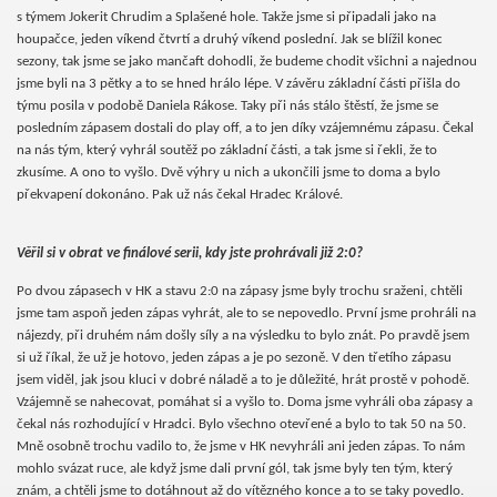
s týmem Jokerit Chrudim a Splašené hole. Takže jsme si připadali jako na
houpačce, jeden víkend čtvrtí a druhý víkend poslední. Jak se blížil konec
sezony, tak jsme se jako mančaft dohodli, že budeme chodit všichni a najednou
jsme byli na 3 pětky a to se hned hrálo lépe. V závěru základní části přišla do
týmu posila v podobě Daniela Rákose. Taky při nás stálo štěstí, že jsme se
posledním zápasem dostali do play off, a to jen díky vzájemnému zápasu. Čekal
na nás tým, který vyhrál soutěž po základní části, a tak jsme si řekli, že to
zkusíme. A ono to vyšlo. Dvě výhry u nich a ukončili jsme to doma a bylo
překvapení dokonáno. Pak už nás čekal Hradec Králové.
Věřil si v obrat ve finálové serii, kdy jste prohrávali již 2:0?
Po dvou zápasech v HK a stavu 2:0 na zápasy jsme byly trochu sraženi, chtěli
jsme tam aspoň jeden zápas vyhrát, ale to se nepovedlo. První jsme prohráli na
nájezdy, při druhém nám došly síly a na výsledku to bylo znát. Po pravdě jsem
si už říkal, že už je hotovo, jeden zápas a je po sezoně. V den třetího zápasu
jsem viděl, jak jsou kluci v dobré náladě a to je důležité, hrát prostě v pohodě.
Vzájemně se nahecovat, pomáhat si a vyšlo to. Doma jsme vyhráli oba zápasy a
čekal nás rozhodující v Hradci. Bylo všechno otevřené a bylo to tak 50 na 50.
Mně osobně trochu vadilo to, že jsme v HK nevyhráli ani jeden zápas. To nám
mohlo svázat ruce, ale když jsme dali první gól, tak jsme byly ten tým, který
znám, a chtěli jsme to dotáhnout až do vítězného konce a to se taky povedlo.