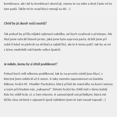
kombinace, ale rád tu kombinaci ukončuji, vezmu to na sebe a dost často mi to
tam padá. Takže mi to snad kluci nemají za zlé. :-)
Chtěl by jsi zkusit vyšší soutěž?
Tak pokud by přišla nějaká zajímavá nabídka, asi bych uvažoval o přestupu. Ale
titul jsme vyhráli hlavně proto, jaká jsme byla suprová parta, drželi jsme při
sobě (i když se párkrát na střídačce zajiskřilo), ale to k tomu patří, tak by se mi
z týmu medvědů odcházelo velice špatně.
Je někdo, komu by si chtěl poděkovat?
Pokud bych měl někomu poděkovat, tak to na prvním místě jsou kluci, s
kterými jsem odehrál už 6 sezon. A taky nesmím zapomenout na Daniela
Rákose, hráče HC
Moeller Pardubice, který přišel do mančaftu na konci sezony
a svým příchodem nás „nakopnul“. Tohoto hráče by chtěl mýt v týmu každý.
Kdo ho viděl hrát, ví, o čem mluvím. A samozřejmě své přítelkyni, která mě
léčila rány utržené v zápasech.(pod nátlakem jsem to tam musel napsat) :-)