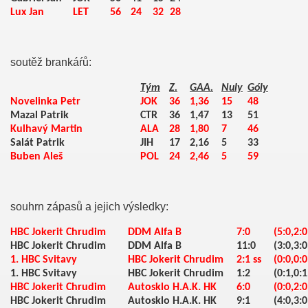
Lux Jan
LET
56
24
32
28
soutěž brankáŕů:
Tým
Z.
GAA.
Nuly
Góly
Novelinka Petr
JOK
36
1,36
15
48
Mazal Patrik
CTR
36
1,47
13
51
Kulhavý Martin
ALA
28
1,80
7
46
Salát Patrik
JIH
17
2,16
5
33
Buben Aleš
POL
24
2,46
5
59
ost
souhrn zápasů a jejich výsledky:
HBC Jokerit Chrudim
DDM Alfa B
7:0
(5:0,2:0
HBC Jokerit Chrudim
DDM Alfa B
11:0
(3:0,3:0
1. HBC Svitavy
HBC Jokerit Chrudim
2:1 ss
(0:0,0:0
1. HBC Svitavy
HBC Jokerit Chrudim
1:2
(0:1,0:1
HBC Jokerit Chrudim
Autosklo H.A.K. HK
6:0
(0:0,2:0
HBC Jokerit Chrudim
Autosklo H.A.K. HK
9:1
(4:0,3:0