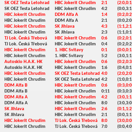
SK OEZ Testa Letohrad
HBC Jokerit Chrudim
2:1
(2:0,0:1
SK OEZ Testa Letohrad
HBC Jokerit Chrudim
4:2
(0:0,3:1
HBC Jokerit Chrudim
DDM Alfa A
1:4
(0:2,0:2
HBC Jokerit Chrudim
DDM Alfa A
2:1
(0:0,2:0
HBC Jokerit Chrudim
SK Jihlava
4:3
(1:1,2:1
HBC Jokerit Chrudim
SK Jihlava
2:3
(1:1,0:1
TJ Lok. Česká Třebová
HBC Jokerit Chrudim
0:6
(0:2,0:1
TJ Lok. Česká Třebová
HBC Jokerit Chrudim
0:4
(0:2,0:2
HBC Jokerit Chrudim
1. HBC Svitavy
0:1
(0:0,0:1
HBC Jokerit Chrudim
1. HBC Svitavy
5:2
(3:0,1:1
Autosklo H.A.K. HK
HBC Jokerit Chrudim
0:6
(0:2,0:3
Autosklo H.A.K. HK
HBC Jokerit Chrudim
1:6
(0:4,0:1
HBC Jokerit Chrudim
SK OEZ Testa Letohrad
4:0
(2:0,2:0
HBC Jokerit Chrudim
SK OEZ Testa Letohrad
4:2
(1:0,0:1
DDM Alfa B
HBC Jokerit Chrudim
0:6
(0:3,0:0
DDM Alfa B
HBC Jokerit Chrudim
0:11
(0:3,0:3
DDM Alfa A
HBC Jokerit Chrudim
4:2
(3:0,1:1
DDM Alfa A
HBC Jokerit Chrudim
8:0
(3:0,3:0
SK Jihlava
HBC Jokerit Chrudim
2:6
(0:1,1:2
SK Jihlava
HBC Jokerit Chrudim
2:1
(0:0,1:1
HBC Jokerit Chrudim
TJ Lok. Česká Třebová
8:0
(3:0,0:0
HBC Jokerit Chrudim
TJ Lok. Česká Třebová
7:0
(0:0,4:0