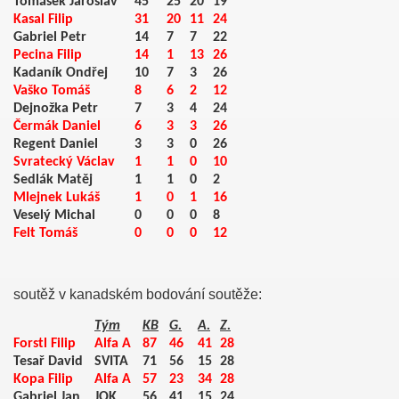
Tomášek Jaroslav
45
25
20
19
Kasal Filip
31
20
11
24
Gabriel Petr
14
7
7
22
Pecina Filip
14
1
13
26
Kadaník Ondřej
10
7
3
26
Vaško Tomáš
8
6
2
12
Dejnožka Petr
7
3
4
24
Čermák Daniel
6
3
3
26
Regent Daniel
3
3
0
26
Svratecký Václav
1
1
0
10
Sedlák Matěj
1
1
0
2
Mlejnek Lukáš
1
0
1
16
Veselý Michal
0
0
0
8
Felt Tomáš
0
0
0
12
008
soutěž v kanadském bodování soutěže:
Tým
KB
G.
A.
Z.
Forstl Filip
Alfa A
87
46
41
28
Tesař David
SVITA
71
56
15
28
Kopa Filip
Alfa A
57
23
34
28
Gabriel Jan
JOK
56
41
15
24