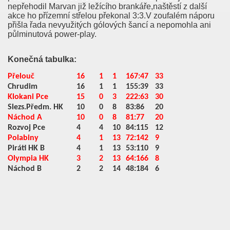
nepřehodil Marvan již ležícího brankáře,naštěstí z další
akce ho přízemní střelou překonal 3:3.V zoufalém náporu
přišla řada nevyužitých gólových šancí a nepomohla ani
půlminutová power-play.
Konečná tabulka:
Přelouč
16
1
1
167:47
33
Chrudim
16
1
1
155:39
33
Klokani Pce
15
0
3
222:63
30
Slezs.Předm. HK
10
0
8
83:86
20
Náchod A
10
0
8
81:77
20
Rozvoj Pce
4
4
10
84:115
12
Polabiny
4
1
13
72:142
9
Piráti HK B
4
1
13
53:110
9
Olympia HK
3
2
13
64:166
8
Náchod B
2
2
14
48:184
6