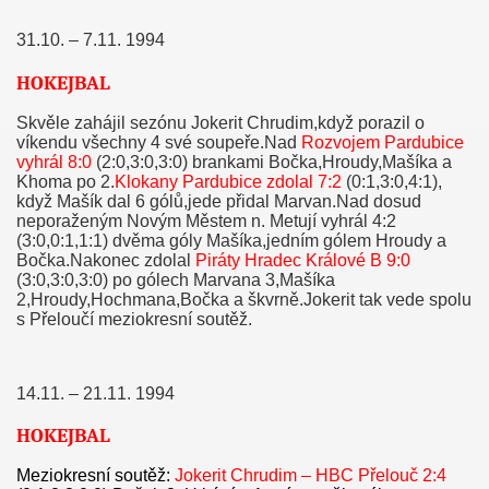
31.10. – 7.11. 1994
HOKEJBAL
Skvěle zahájil sezónu Jokerit Chrudim,když porazil o
víkendu všechny 4 své soupeře.Nad
Rozvojem Pardubice
vyhrál 8:0
(2:0,3:0,3:0) brankami Bočka,Hroudy,Mašíka a
Khoma po 2.
Klokany Pardubice zdolal 7:2
(0:1,3:0,4:1),
když Mašík dal 6 gólů,jede přidal Marvan.Nad dosud
neporaženým Novým Městem n. Metují vyhrál 4:2
(3:0,0:1,1:1) dvěma góly Mašíka,jedním gólem Hroudy a
Bočka.Nakonec zdolal
Piráty Hradec Králové B 9:0
(3:0,3:0,3:0) po gólech Marvana 3,Mašíka
2,Hroudy,Hochmana,Bočka a škvrně.Jokerit tak vede spolu
s Přeloučí meziokresní soutěž.
14.11. – 21.11. 1994
HOKEJBAL
Meziokresní soutěž:
Jokerit Chrudim – HBC Přelouč 2:4