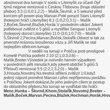
absolvovat dva turnaje.V sootu v Litomyšli za účasti čtyř
týmů nejprve remizoval s Českou Třebovou (hraje oblastní
přebor) 3:3 (1:0,0:1,2:2) – Mašík,Škvrně, a 5 sekund před
koncem při power-play Marvan.Poté porazil Stars Litomyšl
(hokejoví hráči Litomyšle) 6:1 (1:0,2:0,3:1) – Mašík
2,Boček,Škvrně,Blažek,Horák.V posledním utkání Jokerit
potřeboval zvítězit o 5 gólů a rozstřílel Senquer Litomyšl
(hokejový dorost Litomyšle) 11:0 (3:0,1:0,7:0) – Mašík
5,Škvrně 2,Pecina,Marvan,Boček,Stolařík.Odvezl si tak za
prvenství krásnou broušenou vázu a Jiří Mašík se stal
nejlepším střelcem turnaje.
V neděli na turnaji v Poličce proti prvoligové
Kometě Polička podlehl 2:10 (2:1,0:3,0:6) –
Mašík,Breiter.Výsledek je ovlivněn herním výpadkem
v posledních pěti minutách,kdy jokerit obdržel 5 gólů.S
Přeloučí remizoval 5:5 (2:2,1:3,2:0) – Mašík
3,Hrouda,Novotný.Na trestná střílení zvítězil 1:0,když
jediný nájezd proměnil Marvan.I přes nepříjemnou porážku
s Poličkou Jokerit dokázal,že jeho jediným cílem je postup
do oblastního přeboru.Na turnaji se vystřídali tito hráči:
Menc,Hunka – Škvrně,Khom,Stolařík,Novotný,Breiter –
Mašík,Boček,Marvan,Pecina,Blažek,Hochman,Horák,Hro