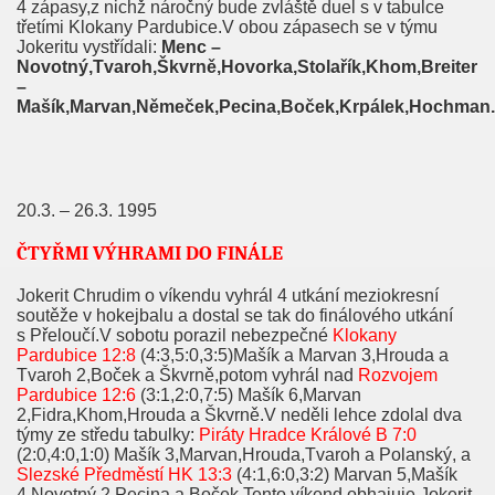
4 zápasy,z nichž náročný bude zvláště duel s v tabulce
třetími Klokany Pardubice.V obou zápasech se v týmu
Jokeritu vystřídali:
Menc –
Novotný,Tvaroh,Škvrně,Hovorka,Stolařík,Khom,Breiter
–
Mašík,Marvan,Němeček,Pecina,Boček,Krpálek,Hochman.
20.3. – 26.3. 1995
ČTYŘMI VÝHRAMI DO FINÁLE
Jokerit Chrudim o víkendu vyhrál 4 utkání meziokresní
soutěže v hokejbalu a dostal se tak do finálového utkání
s Přeloučí.V sobotu porazil nebezpečné
Klokany
Pardubice 12:8
(4:3,5:0,3:5)Mašík a Marvan 3,Hrouda a
Tvaroh 2,Boček a Škvrně,potom vyhrál nad
Rozvojem
Pardubice 12:6
(3:1,2:0,7:5) Mašík 6,Marvan
2,Fidra,Khom,Hrouda a Škvrně.V neděli lehce zdolal dva
týmy ze středu tabulky:
Piráty Hradce Králové B 7:0
(2:0,4:0,1:0) Mašík 3,Marvan,Hrouda,Tvaroh a Polanský, a
Slezské Předměstí HK 13:3
(4:1,6:0,3:2) Marvan 5,Mašík
4,Novotný 2,Pecina a Boček.Tento víkend obhajuje Jokerit