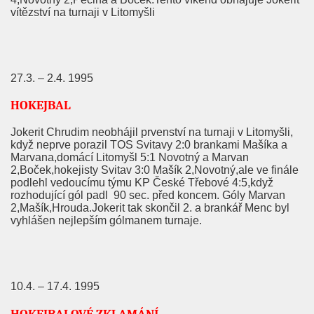
vítězství na turnaji v Litomyšli
27.3. – 2.4. 1995
HOKEJBAL
Jokerit Chrudim neobhájil prvenství na turnaji v Litomyšli,
když neprve porazil TOS Svitavy 2:0 brankami Mašíka a
Marvana,domácí Litomyšl 5:1 Novotný a Marvan
2,Boček,hokejisty Svitav 3:0 Mašík 2,Novotný,ale ve finále
podlehl vedoucímu týmu KP České Třebové 4:5,když
rozhodující gól padl
90 sec. před koncem. Góly Marvan
2,Mašík,Hrouda.Jokerit tak skončil 2. a brankář Menc byl
vyhlášen nejlepším gólmanem turnaje.
10.4. – 17.4. 1995