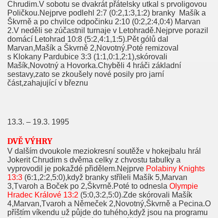
Chrudim.V sobotu se dvakrát přátelsky utkal s prvoligovou
Poličkou.Nejprve podlehl 2:7 (0:2,1:3,1:2) branky
Mašík a
Škvrně a po chvilce odpočinku 2:10 (0:2,2:4,0:4) Marvan
2.V neděli se zúčastnil turnaje v Letohradě.Nejprve porazil
domácí Letohrad 10:8 (5:2,4:1,1:5).Pět gólů dal
Marvan,Mašík a Škvrně 2,Novotný.Poté remizoval
s Klokany Pardubice 3:3 (1:1,0:1,2:1),skórovali
Mašík,Novotný a Hovorka.Chyběli 4 hráči základní
sestavy,zato se zkoušely nové posily pro jarní
část,zahajující v březnu
13.3. – 19.3. 1995
DVĚ VÝHRY
V dalším dvoukole meziokresní soutěže v hokejbalu hrál
Jokerit Chrudim s dvěma celky z chvostu tabulky a
vyprovodil je pokaždé přidělem.Nejprve
Polabiny Knights
13:3
(6:1,2:2,5:0),když branky stříleli Mašík 5,Marvan
3,Tvaroh a Boček po 2,Škvrně.Poté to odnesla
Olympie
Hradec Králové 13:2
(5:0,3:2,5:0).Zde skórovali Mašík
4,Marvan,Tvaroh a Němeček 2,Novotný,Škvrně a Pecina.O
příštím víkendu už půjde do tuhého,když jsou na programu