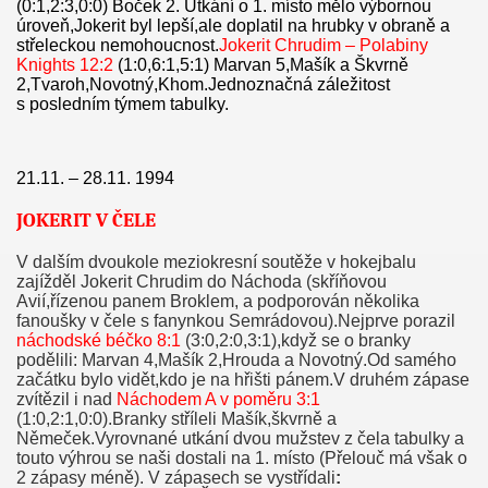
(0:1,2:3,0:0) Boček 2. Utkání o 1. místo mělo výbornou
úroveň,Jokerit byl lepší,ale doplatil na hrubky v obraně a
střeleckou nemohoucnost.
Jokerit Chrudim – Polabiny
Knights 12:2
(1:0,6:1,5:1) Marvan 5,Mašík a Škvrně
2,Tvaroh,Novotný,Khom.Jednoznačná záležitost
s posledním týmem tabulky.
21.11. – 28.11. 1994
JOKERIT V ČELE
V dalším dvoukole meziokresní soutěže v hokejbalu
zajížděl Jokerit Chrudim do Náchoda (skříňovou
Avií,řízenou panem Broklem, a podporován několika
fanoušky v čele s fanynkou Semrádovou).Nejprve porazil
náchodské béčko 8:1
(3:0,2:0,3:1),když se o branky
podělili: Marvan 4,Mašík 2,Hrouda a Novotný.Od samého
začátku bylo vidět,kdo je na hřišti pánem.V druhém zápase
zvítězil i nad
Náchodem A v poměru 3:1
(1:0,2:1,0:0).Branky stříleli Mašík,škvrně a
Němeček.Vyrovnané utkání dvou mužstev z čela tabulky a
touto výhrou se naši dostali na 1. místo (Přelouč má však o
2 zápasy méně). V zápasech se vystřídali
: