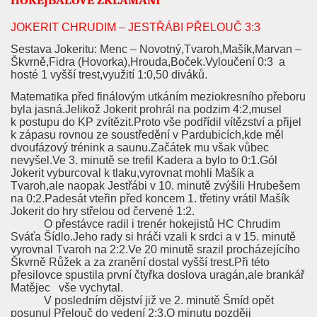
HOKEJBALOVÉ ZKLAMÁNÍ
JOKERIT CHRUDIM – JESTŘÁBI PŘELOUČ 3:3
Sestava Jokeritu: Menc – Novotný,Tvaroh,Mašík,Marvan –
Škvrně,Fidra (Hovorka),Hrouda,Boček.Vyloučení 0:3
a
hosté 1 vyšší trest,využití 1:0,50 diváků.
Matematika před finálovým utkáním meziokresního přeboru
byla jasná.Jelikož Jokerit prohrál na podzim 4:2,musel
k postupu do KP zvítězit.Proto vše podřídil vítězství a přijel
k zápasu rovnou ze soustředění v Pardubicích,kde měl
dvoufázový trénink a saunu.Začátek mu však vůbec
nevyšel.Ve 3. minutě se trefil Kadera a bylo to 0:1.Gól
Jokerit vyburcoval k tlaku,vyrovnat mohli Mašík a
Tvaroh,ale naopak Jestřábi v 10. minutě zvýšili Hrubešem
na 0:2.Padesát vteřin před koncem 1. třetiny vrátil Mašík
Jokerit do hry střelou od červené 1:2.
O přestávce radil i trenér hokejistů HC Chrudim
Sváťa Šídlo.Jeho rady si hráči vzali k srdci a v 15. minutě
vyrovnal Tvaroh na 2:2.Ve 20 minutě srazil procházejícího
Škvrně Růžek a za zranění dostal vyšší trest.Při této
přesilovce spustila první čtyřka doslova uragán,ale brankář
Matějec
vše vychytal.
V posledním dějství již ve 2. minutě Šmíd opět
posunul Přelouč do vedení 2:3.O minutu později