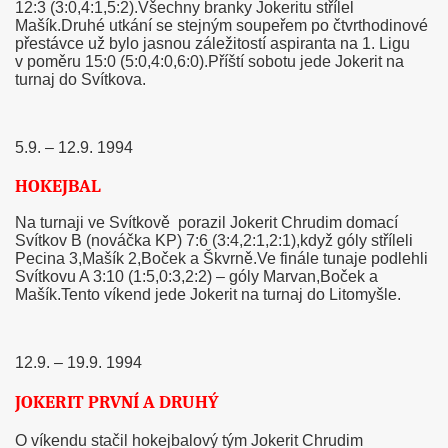
12:3 (3:0,4:1,5:2).Všechny branky Jokeritu střílel
Mašík.Druhé utkání se stejným soupeřem po čtvrthodinové
přestávce už bylo jasnou záležitostí aspiranta na 1. Ligu
v poměru 15:0 (5:0,4:0,6:0).Příští sobotu jede Jokerit na
turnaj do Svítkova.
5.9. – 12.9. 1994
HOKEJBAL
Na turnaji ve Svítkově
porazil Jokerit Chrudim domací
Svítkov B (nováčka KP) 7:6 (3:4,2:1,2:1),když góly stříleli
Pecina 3,Mašík 2,Boček a Škvrně.Ve finále tunaje podlehli
ost
Svítkovu A 3:10 (1:5,0:3,2:2) – góly Marvan,Boček a
Mašík.Tento víkend jede Jokerit na turnaj do Litomyšle.
12.9. – 19.9. 1994
JOKERIT PRVNÍ A DRUHÝ
O víkendu stačil hokejbalový tým Jokerit Chrudim