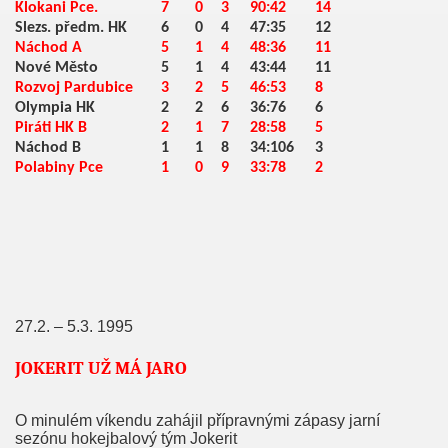
Klokani Pce.
7
0
3
90:42
14
Slezs. předm. HK
6
0
4
47:35
12
Náchod A
5
1
4
48:36
11
Nové Město
5
1
4
43:44
11
Rozvoj Pardubice
3
2
5
46:53
8
Olympia HK
2
2
6
36:76
6
Piráti HK B
2
1
7
28:58
5
Náchod B
1
1
8
34:106
3
Polabiny Pce
1
0
9
33:78
2
27.2. – 5.3. 1995
JOKERIT UŽ MÁ JARO
O minulém víkendu zahájil přípravnými zápasy jarní
sezónu hokejbalový tým Jokerit