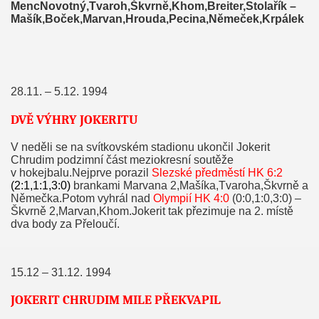
MencNovotný,Tvaroh,Škvrně,Khom,Breiter,Stolařík –
Mašík,Boček,Marvan,Hrouda,Pecina,Němeček,Krpálek
28.11. – 5.12. 1994
DVĚ VÝHRY JOKERITU
V neděli se na svítkovském stadionu ukončil Jokerit
Chrudim podzimní část meziokresní soutěže
v hokejbalu.Nejprve porazil
Slezské předměstí HK 6:2
(2:1,1:1,3:0)
brankami Marvana 2,Mašíka,Tvaroha,Škvrně a
Němečka.Potom vyhrál nad
Olympií HK 4:0
(0:0,1:0,3:0) –
Škvrně 2,Marvan,Khom.Jokerit tak přezimuje na 2. místě
dva body za Přeloučí.
15.12 – 31.12. 1994
JOKERIT CHRUDIM MILE PŘEKVAPIL