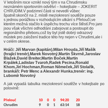
V letošním roce vznikl nový tým v na Chrudimsku
neznámém sportovním odvětví – hokejbale – JOKERIT
CHRUDIM.V podzimní části si nevedli vůbec
špatně:skončil na 2. místě meziokresní soutěže pouze
s jednou porážkou v rozhodujícím utkání s Přeloučí,ve
kterém možná stačilo k úspěchu trochu více štěstí.Pro jaro
jsou však všichni odhodláni zabojovat a postoupit do
regionálního přeboru,což by byl jistě dobrý odrazový
můstek pro založení tradice této hry nejen v Chrudimi,ale i
v celém okrese.
Hráči: Jiří Marvan (kapitán),Milan Hrouda,Jiří Mašík
(hrající trenér),Marek Novotný,Martin Škvrně,Jaroslav
Blažek,David Breiter,Martin Boček,Martin
Krpálek,Ladislav Tvaroh,Radek Pecina,Ronald
Khom,Jirí Hochman,Roman Němeček,Jiří Stolařík,
brankáři: Petr Menc a Alexandr Hunka,trenér: ing.
Lubomír Novotný
A jak vypadá tabulka meziokresní soutěže v hokejbale po
polovině:
Přelouč
10
0
0
94:20
20
Chrudim
9
0
1
63:14
18