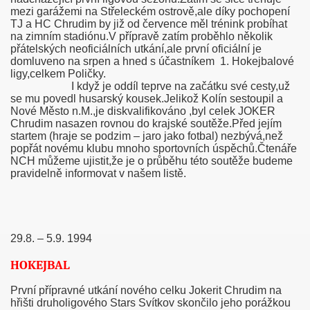
mezi garážemi na Střeleckém ostrově,ale díky pochopení
TJ a HC Chrudim by již od července měl trénink probíhat
na zimním stadiónu.V přípravě zatím proběhlo několik
přátelských neoficiálních utkání,ale první oficiální je
domluveno na srpen a hned s účastníkem
1. Hokejbalové
ligy,celkem Poličky.
I když je oddíl teprve na začátku své cesty,už
se mu povedl husarský kousek.Jelikož Kolín sestoupil a
Nové Město n.M.,je diskvalifikováno ,byl celek JOKER
Chrudim nasazen rovnou do krajské soutěže.Před jejím
startem (hraje se podzim – jaro jako fotbal) nezbývá,než
popřát novému klubu mnoho sportovních úspěchů.Čtenáře
NCH můžeme ujistit,že je o průběhu této soutěže budeme
pravidelně informovat v našem listě.
008
29.8. – 5.9. 1994
HOKEJBAL
První přípravné utkání nového celku Jokerit Chrudim na
hřišti druholigového Stars Svítkov skončilo jeho porážkou