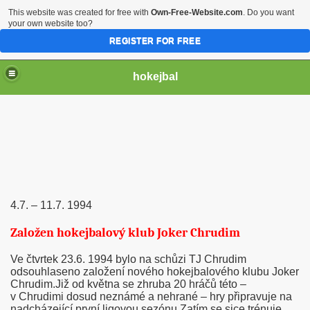
This website was created for free with
Own-Free-Website.com
. Do you want
your own website too?
REGISTER FOR FREE
hokejbal
4.7. – 11.7. 1994
2004
Založen hokejbalový klub Joker Chrudim
Ve čtvrtek 23.6. 1994 bylo na schůzi TJ Chrudim
odsouhlaseno založení nového hokejbalového klubu Joker
Chrudim.Již od května se zhruba 20 hráčů této –
v Chrudimi dosud neznámé a nehrané – hry připravuje na
nadcházející první ligovou sezónu.Zatím se sice trénuje