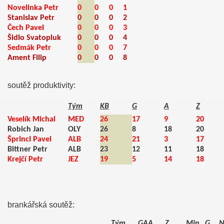
Novelinka Petr
0
0
0
1
Stanislav Petr
0
0
0
2
Čech Pavel
0
0
0
3
Šidlo Svatopluk
0
0
0
4
Sedmák Petr
0
0
0
7
Ament Filip
0
0
0
8
soutěž produktivity:
Tým
KB
G
A
Z
Veselík Michal
MED
26
17
9
20
Robich Jan
OLY
26
8
18
20
ost
Šprincl Pavel
ALB
24
21
3
17
Bittner Petr
ALB
23
12
11
18
Krejčí Petr
JEZ
19
5
14
18
brankářská soutěž:
Tým
GAA.
Z
Min
G
N