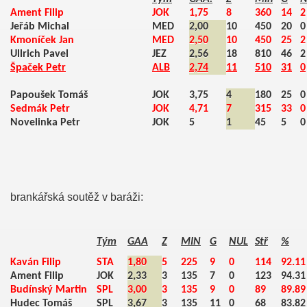
Ament Filip
JOK
1,75
8
360
14
2
Jeřáb Michal
MED
2,00
10
450
20
0
Kmoníček Jan
MED
2,50
10
450
25
2
Ullrich Pavel
JEZ
2,56
18
810
46
2
Špaček Petr
ALB
2,74
11
510
31
0
Papoušek Tomáš
JOK
3,75
4
180
25
0
Sedmák Petr
JOK
4,71
7
315
33
0
Novelinka Petr
JOK
5
1
45
5
0
brankářská soutěž v baráži:
Tým
GAA
Z
MIN
G
NUL
Stř
%
Kaván Filip
STA
1,80
5
225
9
0
114
92.11
Ament Filip
JOK
2,33
3
135
7
0
123
94.31
Budínský Martin
SPL
3,00
3
135
9
0
89
89.89
Hudec Tomáš
SPL
3,67
3
135
11
0
68
83.82