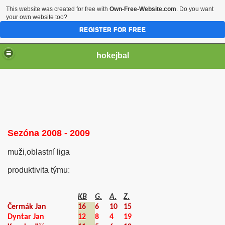
This website was created for free with
Own-Free-Website.com
. Do you want
your own website too?
REGISTER FOR FREE
hokejbal
Sezóna 2008 - 2009
muži,oblastní liga
2004
produktivita týmu:
KB
G.
A.
Z.
Čermák Jan
16
6
10
15
Dyntar Jan
12
8
4
19