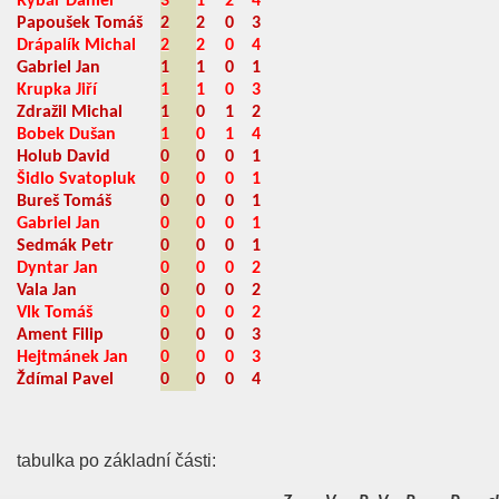
Rybář Daniel
3
1
2
4
Papoušek Tomáš
2
2
0
3
Drápalík Michal
2
2
0
4
Gabriel Jan
1
1
0
1
Krupka Jiří
1
1
0
3
Zdražil Michal
1
0
1
2
Bobek Dušan
1
0
1
4
Holub David
0
0
0
1
Šidlo Svatopluk
0
0
0
1
Bureš Tomáš
0
0
0
1
Gabriel Jan
0
0
0
1
Sedmák Petr
0
0
0
1
Dyntar Jan
0
0
0
2
Vala Jan
0
0
0
2
Vlk Tomáš
0
0
0
2
Ament Filip
0
0
0
3
Hejtmánek Jan
0
0
0
3
Ždímal Pavel
0
0
0
4
tabulka po základní části: