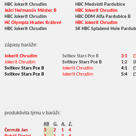
HBC Jokerit Chrudim
HBC Medvědi Pardubice
Ježci Heřmanův Městec B
HBC Jokerit Chrudim
HBC Jokerit Chrudim
HBC DDM Alfa Pardubice B
HC Olympia Hradec Králové
HBC Jokerit Chrudim
HBC Jokerit Chrudim
SK HBC Splašené Hole Pardub
zápasy baráže:
Jokerit Chrudim
Svítkov Stars Pce B
3:1
(
Jokerit Chrudim
Svítkov Stars Pce B
1:2
(
Svítkov Stars Pce B
Jokerit Chrudim
4:1
(
Svítkov Stars Pce B
Jokerit Chrudim
5:4
(
produktivita týmu v baráži:
KB
G.
A.
Z.
Čermák Jan
3
2
1
4