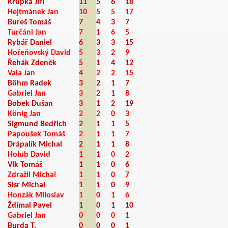
Krupka Jiří
11
5
6
18
Hejtmánek Jan
10
5
5
17
Bureš Tomáš
7
4
3
7
Turčáni Jan
7
1
6
5
Rybář Daniel
6
3
3
15
Hořeňovský David
5
3
2
9
Řehák Zdeněk
5
1
4
12
Vala Jan
4
2
2
15
Böhm Radek
3
2
1
7
Gabriel Jan
3
2
1
8
Bobek Dušan
3
1
2
19
König Jan
2
2
0
3
Sigmund Bedřich
2
1
1
5
Papoušek Tomáš
2
1
1
7
Drápalík Michal
2
1
1
8
008
Holub David
1
1
0
2
Vlk Tomáš
1
1
0
6
Zdražil Michal
1
1
0
7
Sisr Michal
1
1
0
9
Honzák Miloslav
1
0
1
6
Ždímal Pavel
1
0
1
10
Gabriel Jan
0
0
0
1
Burda T.
0
0
0
1