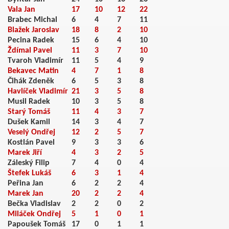
Vala Jan
17
10
12
22
Brabec Michal
6
4
7
11
Blažek Jaroslav
18
8
2
10
Pecina Radek
15
6
4
10
Ždímal Pavel
11
3
7
10
Tvaroh Vladimír
11
5
4
9
Bekavec Matin
4
7
1
8
Čihák Zdeněk
6
5
3
8
Havlíček Vladimír
21
3
5
8
Musil Radek
10
3
5
8
Starý Tomáš
11
4
3
7
Dušek Kamil
14
3
4
7
Veselý Ondřej
12
2
5
7
Kostlán Pavel
9
3
3
6
008
Marek Jiří
4
3
2
5
Záleský Filip
7
4
0
4
Štefek Lukáš
6
3
1
4
Peřina Jan
6
2
2
4
Marek Jan
20
2
2
4
Bečka Vladislav
2
2
0
2
Miláček Ondřej
5
1
0
1
Papoušek Tomáš
17
0
1
1