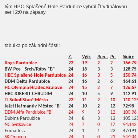
tým HBC Splašené Hole Pardubice vyhrál čtrvrfinálovou
serii 2:0 na zápasy
tabulka po základní části:
Z.
Výh.
Rem.
Pr.
Skóre
Jings Pardubice
23
19
2
2
166:79
BW Pce - Srch/Ráby "B"
24
18
3
3
128:75
HBC Splašené Hole Pardubice
24
16
3
5
150:74
DDM Delta Pardubice
24
16
2
6
164:61
HC Olympia Hradec Králové
24
15
2
7
126:67
HBC JOKERIT CHRUDIM
24
10
5
9
112:91
TJ Sokol Staré Město
23
11
2
10
110:12
Ježci Heřmanův Městec "B"
24
10
2
12
72:98
DDM Alfa Pardubice "B"
24
9
3
12
100:96
Dubina Pardubice
24
8
3
13
105:12
NC Svítkovice
24
7
0
17
94:142
Frimark cz
24
1
1
22
47:191
SK Opočno
24
1
0
23
54:204