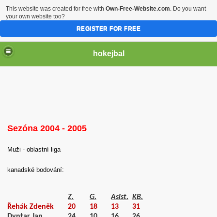
This website was created for free with
Own-Free-Website.com
. Do you want
your own website too?
REGISTER FOR FREE
hokejbal
Sezóna 2004 - 2005
Muži - oblastní liga
2004
kanadské bodování:
Z.
G.
Asist.
KB.
Řehák Zdeněk
20
18
13
31
Dyntar Jan
24
10
16
26