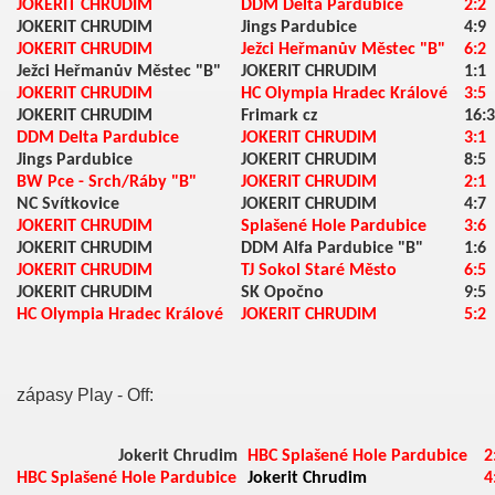
JOKERIT CHRUDIM
DDM Delta Pardubice
2:2
JOKERIT CHRUDIM
Jings Pardubice
4:9
JOKERIT CHRUDIM
Ježci Heřmanův Městec "B"
6:2
Ježci Heřmanův Městec "B"
JOKERIT CHRUDIM
1:1
JOKERIT CHRUDIM
HC Olympia Hradec Králové
3:5
JOKERIT CHRUDIM
Frimark cz
16:3
DDM Delta Pardubice
JOKERIT CHRUDIM
3:1
Jings Pardubice
JOKERIT CHRUDIM
8:5
BW Pce - Srch/Ráby "B"
JOKERIT CHRUDIM
2:1
NC Svítkovice
JOKERIT CHRUDIM
4:7
JOKERIT CHRUDIM
Splašené Hole Pardubice
3:6
JOKERIT CHRUDIM
DDM Alfa Pardubice "B"
1:6
JOKERIT CHRUDIM
TJ Sokol Staré Město
6:5
JOKERIT CHRUDIM
SK Opočno
9:5
HC Olympia Hradec Králové
JOKERIT CHRUDIM
5:2
zápasy Play - Off:
Jokerit Chrudim
HBC Splašené Hole Pardubice
2
HBC Splašené Hole Pardubice
Jokerit Chrudim
4