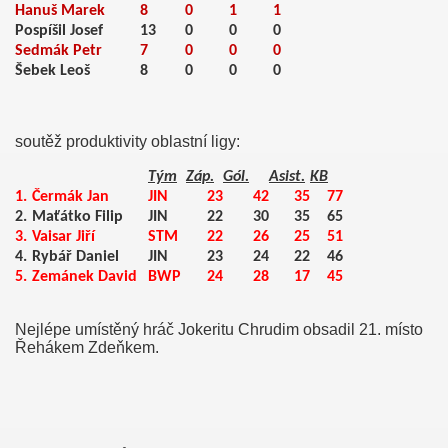
Hanuš Marek
8
0
1
1
Pospíšil Josef
13
0
0
0
Sedmák Petr
7
0
0
0
Šebek Leoš
8
0
0
0
soutěž produktivity oblastní ligy:
Tým
Záp.
Gól.
Asist.
KB
1.
Čermák Jan
JIN
23
42
35
77
2.
Maťátko Filip
JIN
22
30
35
65
3.
Vaisar Jiří
STM
22
26
25
51
4.
Rybář Daniel
JIN
23
24
22
46
ost
5.
Zemánek David
BWP
24
28
17
45
Nejlépe umístěný hráč Jokeritu Chrudim obsadil 21. místo
Řehákem Zdeňkem.