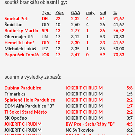
soutěž brankářů oblastní ligy:
Tým
Záp.
GAA
nuly
gól
%
Smekal Petr
DEL
22
2,32
4
51
91,67
Šmíd Jan
OLY
10
2,60
4
26
41,67
Budínský Martin
SPL
13
2,77
1
36
56,52
Obermajer Jiří
JIN
17
3,12
1
53
70,83
Hemelík Luboš
OLY
10
3,30
1
33
41,67
Michálek Lukáš
JEZ
12
3,35
1
35
50,00
Papoušek Tomáš
JOK
17
3,47
0
59
70,83
souhrn a výsledky zápasů:
Dubina Pardubice
JOKERIT CHRUDIM
5:8
Frimark cz
JOKERIT CHRUDIM
1:5
Splašené Hole Pardubice
JOKERIT CHRUDIM
2:2
DDM Alfa Pardubice "B"
JOKERIT CHRUDIM
1:7
TJ Sokol Staré Město
JOKERIT CHRUDIM
2:2
SK Opočno
JOKERIT CHRUDIM
3:7
JOKERIT CHRUDIM
BW Pce - Srch/Ráby "B"
4:5
JOKERIT CHRUDIM
NC Svítkovice
6:2