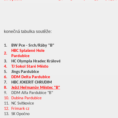
konečná tabulka soutěže:
1.
BW Pce - Srch/Ráby "B"
HBC Splašené Hole
2.
Pardubice
3.
HC Olympia Hradec Králové
4.
TJ Sokol Staré Město
5.
Jings Pardubice
6.
DDM Delta Pardubice
7.
HBC JOKERIT CHRUDIM
8.
Ježci Heřmanův Městec "B"
9.
DDM Alfa Pardubice "B"
10.
Dubina Pardubice
11.
NC Svítkovice
12.
Frimark cz
13.
SK Opočno