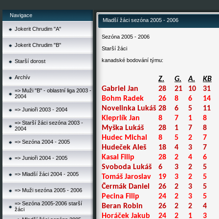
Navigace
Mladší žáci sezóna 2005 - 2006
Jokerit Chrudim "A"
Sezóna 2005 - 2006
Jokerit Chrudim "B"
Starší žáci
kanadské bodování týmu:
Starší dorost
Archív
Z.
G.
A.
KB
Gabriel Jan
28
21
10
31
=> Muži "B" - oblastní liga 2003 -
2004
Bohm Radek
26
8
6
14
Novelinka Lukáš
28
6
5
11
=> Junioři 2003 - 2004
Kleprlík Jan
8
7
1
8
=> Starší žáci sezóna 2003 -
Myška Lukáš
28
1
7
8
2004
Hudec Michal
8
5
2
7
=> Sezóna 2004 - 2005
Hudeček Aleš
18
4
3
7
Kasal Filip
28
2
4
6
=> Junioři 2004 - 2005
Svoboda Lukáš
6
3
2
5
=> Mladší žáci 2004 - 2005
Tomáš Jaroslav
19
3
2
5
Čermák Daniel
26
2
3
5
=> Muži sezóna 2005 - 2006
Pecina Filip
24
2
3
5
=> Sezóna 2005-2006 starší
Beran Robin
26
2
2
4
žáci
Horáček Jakub
24
2
1
3