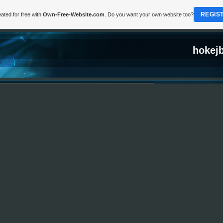
REGIS
ated for free with
Own-Free-Website.com
. Do you want your own website too?
hokejb