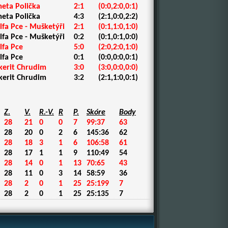
eta Polička
2:1
(0:0,2:0,0:1)
eta Polička
4:3
(2:1,0:0,2:2)
fa Pce - Mušketýři
2:1
(0:1,1:0,1:0)
fa Pce - Mušketýři
0:2
(0:1,0:1,0:0)
fa Pce
5:0
(2:0,2:0,1:0)
fa Pce
0:1
(0:0,0:0,0:1)
kerit Chrudim
3:0
(3:0,0:0,0:0)
kerit Chrudim
3:2
(2:1,1:0,0:1)
Z.
V.
R.-V.
R
P.
Skóre
Body
28
21
0
0
7
99:37
63
28
20
0
2
6
145:36
62
28
18
3
1
6
106:58
61
28
17
1
1
9
110:49
54
28
14
0
1
13
70:65
43
28
11
0
3
14
58:59
36
28
2
0
1
25
25:199
7
28
2
0
1
25
25:135
7