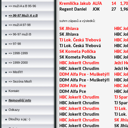
Kremlička Jakub
ALFA
14
1,70
=> muži A a B 95-96
Regent Daniel
JOK
27
1,96
=> 96-97 Muži A a B
suhrn zápasů a výsledků:
=> muži A 97-98
SK Jihlava
HBC Jo
SK Jihlava
HBC Jo
=> 96-97 muži B
TJ Lok. Česká Třebová
HBC Jo
=> 97-98
TJ Lok. Česká Třebová
HBC Jo
SK Kometa Polička
HBC Jo
=> 1998-1999
SK Kometa Polička
HBC Jo
=> 1999-2000
HBC Jokerit Chrudim
Ježci 
HBC Jokerit Chrudim
Ježci 
=> Mistři!!!
DDM Alfa Pce - Mušketýři
HBC Jo
DDM Alfa Pce - Mušketýři
HBC Jo
=> Sezóna Mistři
DDM Alfa Pce
HBC Jo
Kontakt
DDM Alfa Pce
HBC Jo
HBC Jokerit Chrudim
TJ Spa
Nejnovější info
HBC Jokerit Chrudim
TJ Spa
HBC Jokerit Chrudim
TJ Lok
Odkazy
HBC Jokerit Chrudim
TJ Lok
Dloužky a jaj :-)
HBC Jokerit Chrudim
SK Jihl
HBC Jokerit Chrudim
SK Jihl