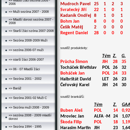
=> Mladší žáci sezóna 2005 -
Mudroch Pavel
25
1
2
3
2006
Svratecký Jiří
22
1
0
1
=> Muži sezóna 2007 - 2008
Kadaník Ondřej
8
1
0
1
=> Mladší dorost sezóna 2007 -
Bohm Jan
8
0
0
0
2008
Češík Matěj
2
0
0
0
=> Starší žáci szóna 2007-2008
Regent Daniel
28
0
0
0
=> Sezóna 2008-2009 Muži
soutěž produktivity:
=> sezóna 2006-07 muži
Tým
Z.
G.
=> starší žáci 2006-2007
Průcha Šimon
JIH
28
35
Tocháček Břetislav
POL
26
32
=> 06 - 07 Mladší žáci
Boháček Jan
POL
24
33
=> Sezóna 2001 - 2002
Halbrštát David
LET
26
23
Čeřovský Karel
JIH
24
30
=> Baráž
soutěž brankářů:
=> Sezóna 2001-02 Muži C
Tým
Z.
GAA
=> Sezóna muži 2008 - 2009
Buben Aleš
POL
14
0,92
=> sezóna 2008 - 2009 mladší
Mroviec Jan
ALFA -M
24
1,07
dorost
Škoda Filip
POL
18
1,19
=> Sezóna 1994 - 1995
Harasim Martin
JIH
23
1,64