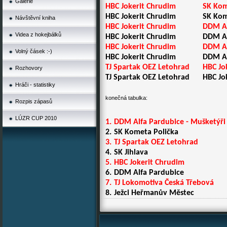
Galerie
HBC Jokerit Chrudim
SK Kom
HBC Jokerit Chrudim
SK Kom
Návštěvní kniha
HBC Jokerit Chrudim
DDM Al
Videa z hokejbálků
HBC Jokerit Chrudim
DDM Al
HBC Jokerit Chrudim
DDM Al
Volný čásek :-)
HBC Jokerit Chrudim
DDM Al
TJ Spartak OEZ Letohrad
HBC Jo
Rozhovory
TJ Spartak OEZ Letohrad
HBC Jo
Hráči - statistiky
konečná tabulka:
Rozpis zápasů
LÚZR CUP 2010
1.
DDM Alfa Pardubice - Mušketýři
2.
SK Kometa Polička
3.
TJ Spartak OEZ Letohrad
4.
SK Jihlava
5.
HBC Jokerit Chrudim
6.
DDM Alfa Pardubice
7.
TJ Lokomotiva Česká Třebová
8.
Ježci Heřmanův Městec