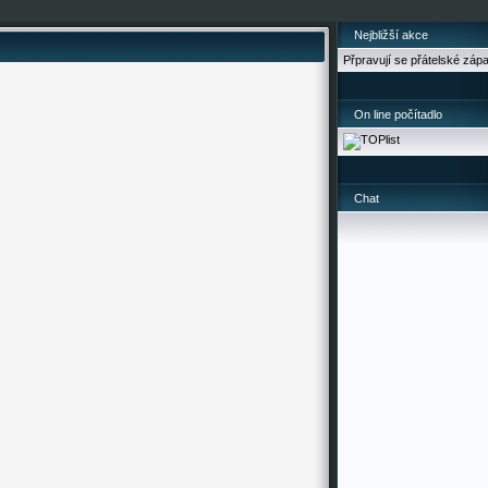
Nejbližší akce
Přpravují se přátelské záp
On line počítadlo
Chat