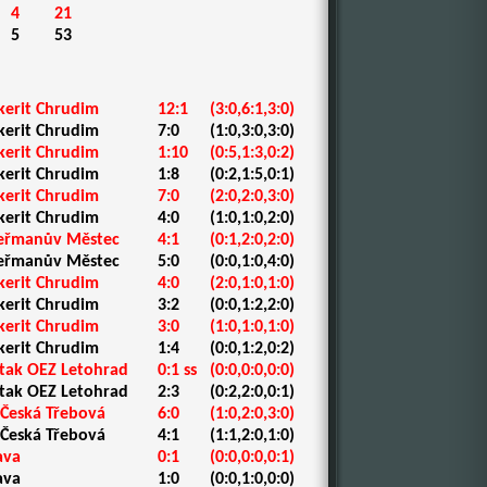
4
21
5
53
kerit Chrudim
12:1
(3:0,6:1,3:0)
kerit Chrudim
7:0
(1:0,3:0,3:0)
kerit Chrudim
1:10
(0:5,1:3,0:2)
kerit Chrudim
1:8
(0:2,1:5,0:1)
kerit Chrudim
7:0
(2:0,2:0,3:0)
kerit Chrudim
4:0
(1:0,1:0,2:0)
Heřmanův Městec
4:1
(0:1,2:0,2:0)
Heřmanův Městec
5:0
(0:0,1:0,4:0)
kerit Chrudim
4:0
(2:0,1:0,1:0)
kerit Chrudim
3:2
(0:0,1:2,2:0)
kerit Chrudim
3:0
(1:0,1:0,1:0)
kerit Chrudim
1:4
(0:0,1:2,0:2)
rtak OEZ Letohrad
0:1 ss
(0:0,0:0,0:0)
rtak OEZ Letohrad
2:3
(0:2,2:0,0:1)
. Česká Třebová
6:0
(1:0,2:0,3:0)
. Česká Třebová
4:1
(1:1,2:0,1:0)
ava
0:1
(0:0,0:0,0:1)
ava
1:0
(0:0,1:0,0:0)