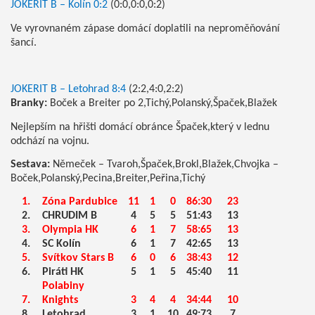
JOKERIT B – Kolín 0:2
(0:0,0:0,0:2)
Ve vyrovnaném zápase domácí doplatili na neproměňování
šancí.
JOKERIT B – Letohrad 8:4
(2:2,4:0,2:2)
Branky:
Boček a Breiter po 2,Tichý,Polanský,Špaček,Blažek
Nejlepším na hřišti domácí obránce Špaček,který v lednu
odchází na vojnu.
Sestava:
Němeček – Tvaroh,Špaček,Brokl,Blažek,Chvojka –
Boček,Polanský,Pecina,Breiter,Peřina,Tichý
1.
Zóna Pardubice
11
1
0
86:30
23
2.
CHRUDIM B
4
5
5
51:43
13
3.
Olympia HK
6
1
7
58:65
13
4.
SC Kolín
6
1
7
42:65
13
5.
Svítkov Stars B
6
0
6
38:43
12
6.
Piráti HK
5
1
5
45:40
11
Polabiny
7.
Knights
3
4
4
34:44
10
8.
Letohrad
3
1
10
49:73
7