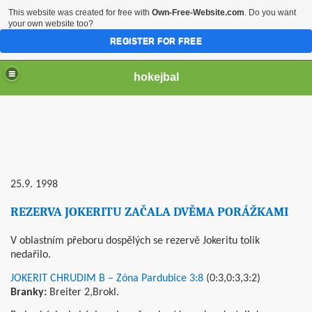
This website was created for free with
Own-Free-Website.com
. Do you want
your own website too?
REGISTER FOR FREE
hokejbal
25.9. 1998
REZERVA JOKERITU ZAČALA DVĚMA PORÁŽKAMI
2004
V oblastním přeboru dospělých se rezervě Jokeritu tolik
nedařilo.
JOKERIT CHRUDIM B – Zóna Pardubice 3:8
(0:3,0:3,3:2)
Branky:
Breiter 2,Brokl.