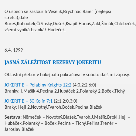
O úspěch se zasloužili Veselík,Brychnáč,Baier (nejlepší
střelci),dále
Bureš,Kohoutek,Čižinský,Dušek,Kvapil,Hanuš,Zakl,Šimák,Chlebeček,
všemi vyniká brankář Hudeček.
6.4. 1999
JASNÁ ZÁLEŽITOST REZERVY JOKERITU
Oblastní přebor v hokejbalu pokračoval v sobotu dalšími zápasy.
JOKERIT B – Polabiny Knights 12:2
(4:0,2:2,6:0)
Branky: J.Mašík 4,Pecina 2,Hubáček 2,Polanský 2,Boček,Tichý
JOKERIT B – SC Kolín 7:1
(2:1,2:0,3:0)
Braky: Hejl 2,Novotný,Tvaroh,Boček,Pecina,Blažek
Sestava:
Němeček – Novotný,Blažek,Tvaroh,J.Mašík,Brokl,Hejl –
Hubáček,Polanský – Boček,Pecina – Tichý,Peřina.Trenér –
Jaroslav Blažek