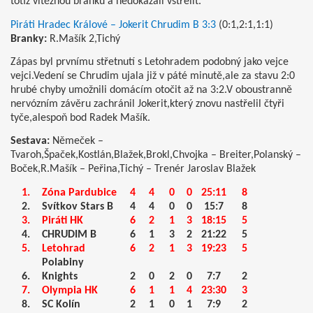
totiž vítěznou branku a nedokázali vstřelit.
Piráti Hradec Králové – Jokerit Chrudim B 3:3
(0:1,2:1,1:1)
Branky:
R.Mašík 2,Tichý
Zápas byl prvnímu střetnutí s Letohradem podobný jako vejce
vejci.Vedení se Chrudim ujala již v páté minutě,ale za stavu 2:0
hrubé chyby umožnili domácím otočit až na 3:2.V oboustranně
nervózním závěru zachránil Jokerit,který znovu nastřelil čtyři
tyče,alespoň bod Radek Mašík.
Sestava:
Němeček –
Tvaroh,Špaček,Kostlán,Blažek,Brokl,Chvojka – Breiter,Polanský –
Boček,R.Mašík – Peřina,Tichý – Trenér Jaroslav Blažek
1.
Zóna Pardubice
4
4
0
0
25:11
8
2.
Svítkov Stars B
4
4
0
0
15:7
8
3.
Piráti HK
6
2
1
3
18:15
5
4.
CHRUDIM B
6
1
3
2
21:22
5
5.
Letohrad
6
2
1
3
19:23
5
Polabiny
6.
Knights
2
0
2
0
7:7
2
7.
Olympia HK
6
1
1
4
23:30
3
8.
SC Kolín
2
1
0
1
7:9
2