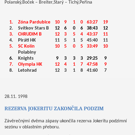
Polanský,Boček – Breiter,Starý – Tichý,Peřina
1.
Zóna Pardubice
10
9
1
0
63:27
19
2.
Svítkov Stars B
12
6
0
6
38:43
12
3.
CHRUDIM B
12
3
5
4
43:37
11
4.
Piráti HK
11
5
1
5
45:40
11
5.
SC Kolín
10
5
0
5
33:49
10
Polabiny
6.
Knights
9
3
3
3
29:25
9
7.
Olympia HK
12
4
1
7
47:58
9
8.
Letohrad
12
3
1
8
41:60
7
28.11. 1998
REZERVA JOKERITU ZAKONČILA PODZIM
Závěrečnými dvěma zápasy ukončila rezerva Jokeritu podzimní
sezónu v oblastním přeboru.