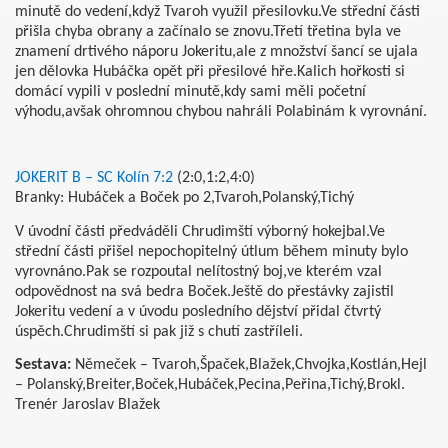
minutě do vedení,když Tvaroh využil přesilovku.Ve střední části
přišla chyba obrany a začínalo se znovu.Třetí třetina byla ve
znamení drtivého náporu Jokeritu,ale z množství šancí se ujala
jen dělovka Hubáčka opět při přesilové hře.Kalich hořkosti si
domácí vypili v poslední minutě,kdy sami měli početní
výhodu,avšak ohromnou chybou nahráli Polabinám k vyrovnání.
JOKERIT B – SC Kolín 7:2
(2:0,1:2,4:0)
Branky: Hubáček a Boček po 2,Tvaroh,Polanský,Tichý
V úvodní části předváděli Chrudimští výborný hokejbal.Ve
střední části přišel nepochopitelný útlum během minuty bylo
ost
vyrovnáno.Pak se rozpoutal nelítostný boj,ve kterém vzal
odpovědnost na svá bedra Boček.Ještě do přestávky zajistil
Jokeritu vedení a v úvodu posledního dějství přidal čtvrtý
úspěch.Chrudimští si pak již s chutí zastříleli.
Sestava:
Němeček – Tvaroh,Špaček,Blažek,Chvojka,Kostlán,Hejl
– Polanský,Breiter,Boček,Hubáček,Pecina,Peřina,Tichý,Brokl.
Trenér Jaroslav Blažek