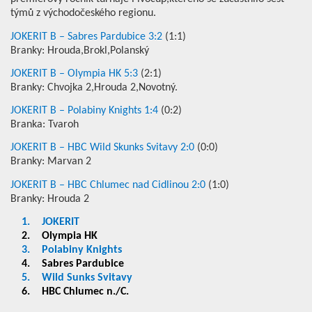
týmů z východočeského regionu.
JOKERIT B – Sabres Pardubice 3:2
(1:1)
Branky: Hrouda,Brokl,Polanský
JOKERIT B – Olympia HK 5:3
(2:1)
Branky: Chvojka 2,Hrouda 2,Novotný.
JOKERIT B – Polabiny Knights 1:4
(0:2)
Branka: Tvaroh
JOKERIT B – HBC Wild Skunks Svitavy 2:0
(0:0)
Branky: Marvan 2
JOKERIT B – HBC Chlumec nad Cidlinou 2:0
(1:0)
Branky: Hrouda 2
1.
JOKERIT
2.
Olympia HK
3.
Polabiny Knights
4.
Sabres Pardubice
5.
Wild Sunks Svitavy
6.
HBC Chlumec n./C.