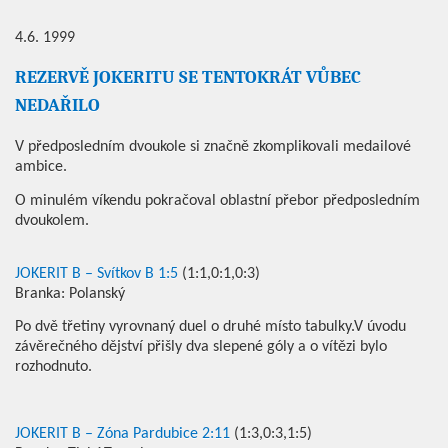
4.6. 1999
REZERVĚ JOKERITU SE TENTOKRÁT VŮBEC
NEDAŘILO
V předposledním dvoukole si značně zkomplikovali medailové
ambice.
O minulém víkendu pokračoval oblastní přebor předposledním
dvoukolem.
JOKERIT B – Svítkov B 1:5
(1:1,0:1,0:3)
Branka: Polanský
Po dvě třetiny vyrovnaný duel o druhé místo tabulky.V úvodu
závěrečného dějství přišly dva slepené góly a o vítězi bylo
rozhodnuto.
JOKERIT B – Zóna Pardubice 2:11
(1:3,0:3,1:5)