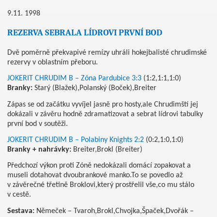
9.11. 1998
REZERVA SEBRALA LÍDROVI PRVNÍ BOD
Dvě poměrně překvapivé remízy uhráli hokejbalisté chrudimské
rezervy v oblastním přeboru.
JOKERIT CHRUDIM B – Zóna Pardubice 3:3
(1:2,1:1,1:0)
Branky:
Starý (Blažek),Polanský (Boček),Breiter
Zápas se od začátku vyvíjel jasně pro hosty,ale Chrudimští jej
dokázali v závěru hodně zdramatizovat a sebrat lídrovi tabulky
první bod v soutěži.
JOKERIT CHRUDIM B – Polabiny Knights 2:2
(0:2,1:0,1:0)
Branky + nahrávky:
Breiter,Brokl (Breiter)
Předchozí výkon proti Zóně nedokázali domácí zopakovat a
museli dotahovat dvoubrankové manko.To se povedlo až
v závěrečné třetině Broklovi,který prostřelil vše,co mu stálo
v cestě.
Sestava:
Němeček – Tvaroh,Brokl,Chvojka,Špaček,Dvořák –