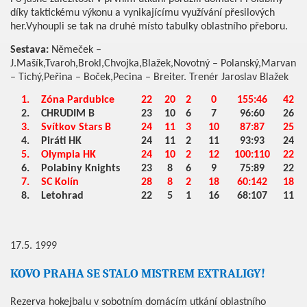
díky taktickému výkonu a vynikajícímu využívání přesilových
her.Vyhoupli se tak na druhé místo tabulky oblastního přeboru.
Sestava:
Němeček –
J.Mašík,Tvaroh,Brokl,Chvojka,Blažek,Novotný – Polanský,Marvan
– Tichý,Peřina – Boček,Pecina – Breiter. Trenér Jaroslav Blažek
1.
Zóna Pardubice
22
20
2
0
155:46
42
2.
CHRUDIM B
23
10
6
7
96:60
26
3.
Svítkov Stars B
24
11
3
10
87:87
25
4.
Piráti HK
24
11
2
11
93:93
24
5.
Olympia HK
24
10
2
12
100:110
22
6.
Polabiny Knights
23
8
6
9
75:89
22
7.
SC Kolín
28
8
2
18
60:142
18
8.
Letohrad
22
5
1
16
68:107
11
17.5. 1999
KOVO PRAHA SE STALO MISTREM EXTRALIGY!
Rezerva hokejbalu v sobotním domácím utkání oblastního