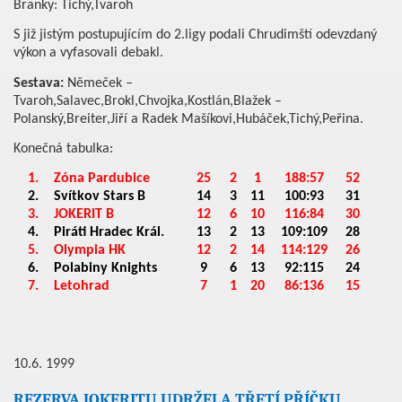
Branky: Tichý,Tvaroh
S již jistým postupujícím do 2.ligy podali Chrudimští odevzdaný
výkon a vyfasovali debakl.
Sestava:
Němeček –
Tvaroh,Salavec,Brokl,Chvojka,Kostlán,Blažek –
Polanský,Breiter,Jiří a Radek Mašíkovi,Hubáček,Tichý,Peřina.
Konečná tabulka:
1.
Zóna Pardubice
25
2
1
188:57
52
2.
Svítkov Stars B
14
3
11
100:93
31
3.
JOKERIT B
12
6
10
116:84
30
4.
Piráti Hradec Král.
13
2
13
109:109
28
5.
Olympia HK
12
2
14
114:129
26
6.
Polabiny Knights
9
6
13
92:115
24
7.
Letohrad
7
1
20
86:136
15
10.6. 1999
REZERVA JOKERITU UDRŽELA TŘETÍ PŘÍČKU