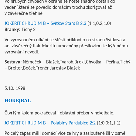
Po hrubých chybách v obraně se hosté snadno dostali do
vedení,které se povedlo domácím trochu zkorigovat až
v závěrečné třetině
JOKERIT CHRUDIM B – Svítkov Stars B 2:3
(1:1,0:2,1:0)
Branky:
Tichý 2
Ve vyrovnaném utkání se štěstí přiklonilo na stranu Svítkova a
ani závěrečný tlak Jokeritu umocněný přesilovkou ke kýženému
vyrovnání nevedl.
Sestava:
Němeček – Blažek,Tvaroh,Brokl,Chvojka – Peřina,Tichý
– Breiter,Boček.Trenér Jaroslav Blažek
5.10. 1998
008
HOKEJBAL
Čtvrtým kolem pokračoval i oblastní přebor v hokejbale.
JOKERIT CHRUDIM B – Polabiny Pardubice 2:2
(1:0,0:1,1:1)
Po celý zápas měli domácí více ze hry a zaslouženě šli v osmé