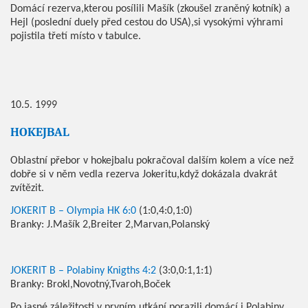
Domácí rezerva,kterou posílili Mašík (zkoušel zraněný kotník) a
Hejl (poslední duely před cestou do USA),si vysokými výhrami
pojistila třetí místo v tabulce.
10.5. 1999
HOKEJBAL
Oblastní přebor v hokejbalu pokračoval dalším kolem a více než
dobře si v něm vedla rezerva Jokeritu,když dokázala dvakrát
zvítězit.
JOKERIT B – Olympia HK 6:0
(1:0,4:0,1:0)
Branky: J.Mašík 2,Breiter 2,Marvan,Polanský
JOKERIT B – Polabiny Knigths 4:2
(3:0,0:1,1:1)
Branky: Brokl,Novotný,Tvaroh,Boček
Po jasné záležitosti v prvním utkání porazili domácí i Polabiny