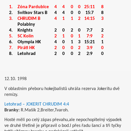
1.
Zóna Pardubice
4
4
0
0
25:11
8
2.
Svítkov Stars B
4
4
0
0
15:7
8
3.
CHRUDIM B
4
1
1
2
14:15
3
Polabiny
4.
Knights
2
0
2
0
7:7
2
5.
SC Kolín
2
1
0
1
7:9
2
6.
Olympia HK
4
0
1
3
15:21
1
7.
Piráti HK
2
0
0
2
3:9
0
8.
Letohrad
2
0
0
2
2:9
0
12.10. 1998
V oblastním přeboru hokejbalistů uhrála rezerva Jokeritu dvě
remízy.
Letohrad – JOKERIT CHRUDIM 4:4
Branky:
R.Mašík 2,Breiter,Tvaroh.
Hosté měli po celý zápas převahu,ale nepochopitelný výpadek
ve druhé třetině je připravil o bod.I přes řadu šancí a tři tyčky