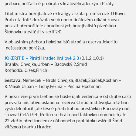
přeboru nešťastně prohrála s královéhradeckými Piráty.
Titul mistra hokejbalové extraligy získala premiérově TJ Kovo
Praha.Ta totiž dokázala ve druhém finálovém utkání znovu
porazit přemožitele chrudimských hokejbalistů plzeňskou
Škodovku a zvítězit v serii 2:0.
V oblastním přeboru hokejbalistů utrpěla rezerva Jokeritu
nešťastnou porážku.
JOKERIT B – Piráti Hradec Králové 2:3
(0:1,2:1,0:1)
Branky: Chvojka,Urban – Bacovský 2,Šmíd
Rozhodčí: Čížek,Firich
Sestava:
Němeček – Brokl,Chvojka,Blažek,Špaček,Kostlán –
R.Mašík,Urban – Tichý,Peřina – Pecina,Hochman
V nezáživné první třetině se hosté ujali vedení,ale od druhé části
převzala iniciativu oslabená rezerva Chrudimi.Chvojka a Urban
výsledek otočili,ale těsně před druhou přestávkou Bacovský opět
srovnal.Celá třetí třetina se hrála pod taktovkou domácích,ale
22 vteřin před koncem z náhodného protiútoku vstřelil Šmíd
vítěznou branku Hradce.