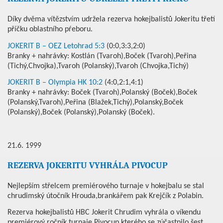
Díky dvěma vítězstvím udržela rezerva hokejbalistů Jokeritu třetí
příčku oblastního pŕeboru.
JOKERIT B – OEZ Letohrad 5:3
(0:0,3:3,2:0)
Branky + nahrávky: Kostlán (Tvaroh),Boček (Tvaroh),Peřina
(Tichý,Chvojka),Tvaroh (Polanský),Tvaroh (Chvojka,Tichý)
JOKERIT B – Olympia HK 10:2
(4:0,2:1,4:1)
Branky + nahrávky: Boček (Tvaroh),Polanský (Boček),Boček
(Polanský,Tvaroh),Peřina (Blažek,Tichý),Polanský,Boček
(Polanský),Boček (Polanský),Polanský (Boček).
21.6. 1999
REZERVA JOKERITU VYHRÁLA PIVOCUP
Nejlepším střelcem premiérového turnaje v hokejbalu se stal
chrudimský útočník Hrouda,brankářem pak Krejčík z Polabin.
Rezerva hokejbalistů HBC Jokerit Chrudim vyhrála o víkendu
premiérový ročník turnaje Pivocup,kterého se zúčastnilo šest