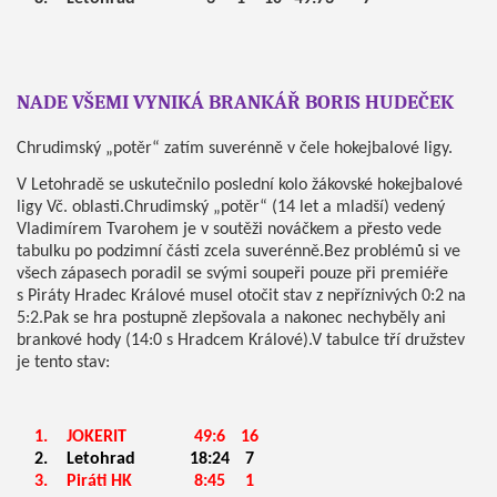
NADE VŠEMI VYNIKÁ BRANKÁŘ BORIS HUDEČEK
Chrudimský „potěr“ zatím suverénně v čele hokejbalové ligy.
V Letohradě se uskutečnilo poslední kolo žákovské hokejbalové
ligy Vč. oblasti.Chrudimský „potěr“ (14 let a mladší) vedený
Vladimírem Tvarohem je v soutěži nováčkem a přesto vede
tabulku po podzimní části zcela suverénně.Bez problémů si ve
všech zápasech poradil se svými soupeři pouze při premiéře
s Piráty Hradec Králové musel otočit stav z nepříznivých 0:2 na
5:2.Pak se hra postupně zlepšovala a nakonec nechyběly ani
brankové hody (14:0 s Hradcem Králové).V tabulce tří družstev
je tento stav:
1.
JOKERIT
49:6
16
2.
Letohrad
18:24
7
3.
Piráti HK
8:45
1