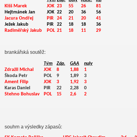
Tým
Záp.
Góly
Asist.
KB
Kišš Marek
JOK
23
55
26
81
Hejtmánek Jan
JOK
22
20
36
56
Jacura Ondřej
PIR
24
21
20
41
Ježek Jakub
PIR
22
18
18
36
Radiměřský Jakub
POL
21
18
11
29
brankářská soutěž:
Tým
Záp.
GAA
nuly
Zdražil Michal
JOK
8
1,88
1
Škoda Petr
POL
9
1,89
3
Ament Filip
JOK
3
1,92
3
ost
Karas Daniel
PIR
22
2,28
0
Stehno Bohuslav
POL
15
2,6
2
souhrn a výsledky zápasů: