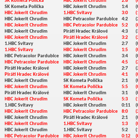
SK Kometa Polička
HBC Jokerit Chrudim
2:6
(
SK Kometa Polička
HBC Jokerit Chrudim
1:4
(
HBC Jokerit Chrudim
1.HBC Svitavy
3:0
(
HBC Jokerit Chrudim
HBC Petracolor Pardubice
4:2
(
HBC Jokerit Chrudim
HBC Petracolor Pardubice
5:2
(
HBC Jokerit Chrudim
Piráti Hradec Králové
4:3
(
HBC Jokerit Chrudim
Piráti Hradec Králové
3:2
(
1.HBC Svitavy
HBC Jokerit Chrudim
2:7
(
1.HBC Svitavy
HBC Jokerit Chrudim
1:5
(
HBC Petracolor Pardubice
HBC Jokerit Chrudim
3:4
(
HBC Petracolor Pardubice
HBC Jokerit Chrudim
4:5
(
Piráti Hradec Králové
HBC Jokerit Chrudim
2:7
(
Piráti Hradec Králové
HBC Jokerit Chrudim
4:1
(
HBC Jokerit Chrudim
SK Kometa Polička
2:1
(
HBC Jokerit Chrudim
SK Kometa Polička
5:5
(
Piráti Hradec Králové
HBC Jokerit Chrudim
3:1
(
HBC Jokerit Chrudim
SK Kometa Polička
5:3
(
1.HBC Svitavy
HBC Jokerit Chrudim
0:11
(
HBC Jokerit Chrudim
HBC Petracolor Pardubice
8:0
(
HBC Jokerit Chrudim
Piráti Hradec Králové
2:1
(
HBC Jokerit Chrudim
1.HBC Svitavy
1:3
(
HBC Jokerit Chrudim
1.HBC Svitavy
5:2
(
HBC Petracolor Pardubice
HBC Jokerit Chrudim
0:12
(