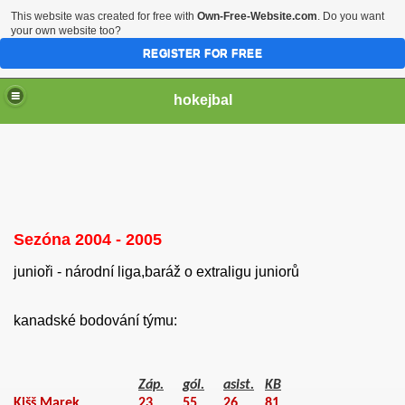
This website was created for free with
Own-Free-Website.com
. Do you want
your own website too?
REGISTER FOR FREE
hokejbal
Sezóna 2004 - 2005
junioři - národní liga,baráž o extraligu juniorů
2004
kanadské bodování týmu:
Záp.
gól.
asist.
KB
Kišš Marek
23
55
26
81