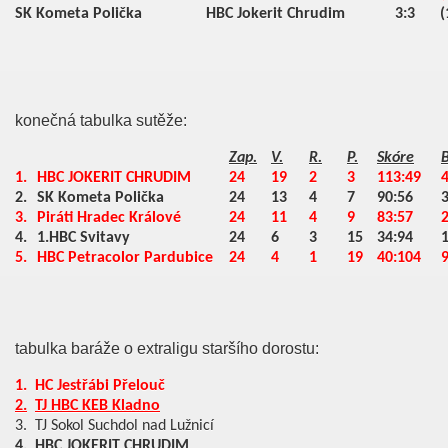
SK Kometa Polička
HBC Jokerit Chrudim
3:3
(
konečná tabulka sutěže:
Zap.
V.
R.
P.
Skóre
1.
HBC JOKERIT CHRUDIM
24
19
2
3
113:49
2.
SK Kometa Polička
24
13
4
7
90:56
3.
Piráti Hradec Králové
24
11
4
9
83:57
4.
1.HBC Svitavy
24
6
3
15
34:94
5.
HBC Petracolor Pardubice
24
4
1
19
40:104
tabulka baráže o extraligu staršího dorostu:
1.
HC Jestřábi Přelouč
2.
TJ HBC KEB Kladno
3.
TJ Sokol Suchdol nad Lužnicí
4.
HBC JOKERIT CHRUDIM