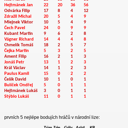
Hejtmánek Jan
22
20
36
56
Odvárka Filip
17
8
4
12
Zdražil Michal
20
5
4
9
Mlejnek Viktor
10
5
4
9
Čech Pavel
24
0
9
9
Kubant Martin
9
6
2
8
Vágner Richard
14
4
4
8
Chmelík Tomáš
18
2
5
7
Čejka Martin
5
3
2
5
Ament Filip
16
2
1
3
Jonáš Petr
13
1
2
3
Král Václav
14
1
2
3
Paulus Kamil
15
0
2
2
Češík David
10
1
0
1
008
Bulíček Ondřej
5
0
1
1
Hejtmánek Lukáš
3
0
1
1
Stýblo Lukáš
11
0
1
1
prvních 5 nejlépe bodujích hráčů v národní lize: