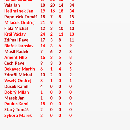
Vala Jan
18
20
14
34
Hejtmánek Jan
19
16
18
34
Papoušek Tomáš
18
7
8
15
Miláček Ondřej
21
9
4
13
Fiala Michal
12
3
10
13
Král Václav
24
2
11
13
Ždímal Pavel
17
3
8
11
Blažek Jaroslav
14
3
6
9
Musil Radek
7
6
2
8
Ament Filip
16
3
5
8
Čech Pavel
9
3
3
6
Bekavec Martin
6
1
4
5
Zdražil Michal
10
2
0
2
Veselý Ondřej
8
1
0
1
008
Dušek Kamil
4
0
0
0
Dobrý Milan
1
0
0
0
Marek Jan
1
0
0
0
Paulus Kamil
18
0
0
0
Starý Tomáš
2
0
0
0
Sýkora Marek
2
0
0
0