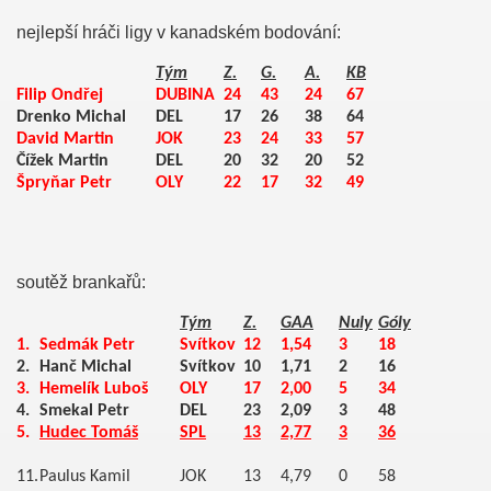
nejlepší hráči ligy v kanadském bodování:
Tým
Z.
G.
A.
KB
Filip Ondřej
DUBINA
24
43
24
67
Drenko Michal
DEL
17
26
38
64
David Martin
JOK
23
24
33
57
Čížek Martin
DEL
20
32
20
52
Špryňar Petr
OLY
22
17
32
49
soutěž brankařů:
Tým
Z.
GAA
Nuly
Góly
1.
Sedmák Petr
Svítkov
12
1,54
3
18
2.
Hanč Michal
Svítkov
10
1,71
2
16
3.
Hemelík Luboš
OLY
17
2,00
5
34
4.
Smekal Petr
DEL
23
2,09
3
48
5.
Hudec Tomáš
SPL
13
2,77
3
36
11.
Paulus Kamil
JOK
13
4,79
0
58