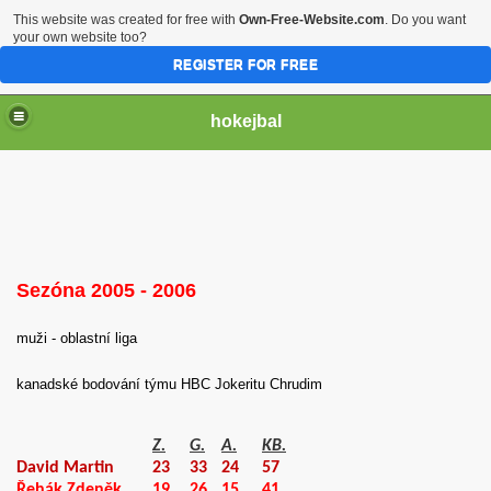
This website was created for free with
Own-Free-Website.com
. Do you want
your own website too?
REGISTER FOR FREE
hokejbal
Sezóna 2005 - 2006
muži - oblastní liga
2004
kanadské bodování týmu HBC Jokeritu Chrudim
Z.
G.
A.
KB.
David Martin
23
33
24
57
Řehák Zdeněk
19
26
15
41