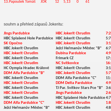
13.
Papoušek Tomáš
JOK
12
5,13
0
61
souhrn a přehled zápasů Jokeritu:
Jings Pardubice
HBC Jokerit Chrudim
7:2
HBC Splašené Hole Pardubice
HBC Jokerit Chrudim
5:7
SK Opočno
HBC Jokerit Chrudim
3:1
HBC Jokerit Chrudim
Ježci Heřmanův Městec "B"
6:7
HBC Jokerit Chrudim
Dubina Pardubice
4:9
HBC Jokerit Chrudim
Frimark CZ
17:
HBC Jokerit Chrudim
NC Svítkovice
16:
HC Oympia Hradec Králové
HBC Jokerit Chrudim
3:1
DDM Alfa Pardubice "B"
HBC Jokerit Chrudim
5:7
HBC Jokerit Chrudim
DDM Alfa Pardubice "C"
11:
HBC Jokerit Chrudim
DDM Delta Pardubice
4:9
HBC Jokerit Chrudim
TJ Par. Svítkov Stars Pce "B"
3:6
HBC Jokerit Chrudim
Jings Pardubice
2:6
HBC Jokerit Chrudim
HBC Splašené Hole Pardubice
4:7
DDM Alfa Pardubice "C"
HBC Jokerit Chrudim
1:8
Ježci Heřmanův Městec "B"
HBC Jokerit Chrudim
4:8