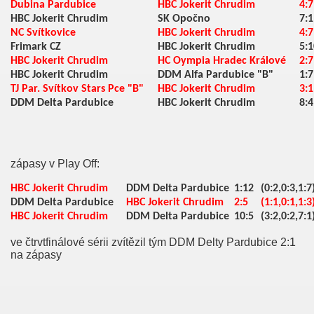
Dubina Pardubice
HBC Jokerit Chrudim
4:7
HBC Jokerit Chrudim
SK Opočno
7:1
NC Svítkovice
HBC Jokerit Chrudim
4:7
Frimark CZ
HBC Jokerit Chrudim
5:1
HBC Jokerit Chrudim
HC Oympia Hradec Králové
2:7
HBC Jokerit Chrudim
DDM Alfa Pardubice "B"
1:7
TJ Par. Svítkov Stars Pce "B"
HBC Jokerit Chrudim
3:1
DDM Delta Pardubice
HBC Jokerit Chrudim
8:4
zápasy v Play Off:
HBC Jokerit Chrudim
DDM Delta Pardubice
1:12
(0:2,0:3,1:7
DDM Delta Pardubice
HBC Jokerit Chrudim
2:5
(1:1,0:1,1:3
HBC Jokerit Chrudim
DDM Delta Pardubice
10:5
(3:2,0:2,7:1
ve čtrvtfinálové sérii zvítězil tým DDM Delty Pardubice 2:1
na zápasy