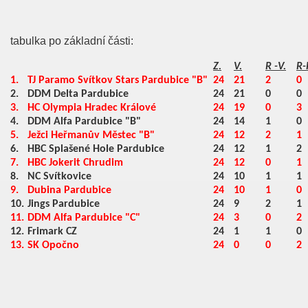
tabulka po základní části:
Z.
V.
R -V.
R-
1.
TJ Paramo Svítkov Stars Pardubice "B"
24
21
2
0
2.
DDM Delta Pardubice
24
21
0
0
3.
HC Olympia Hradec Králové
24
19
0
3
4.
DDM Alfa Pardubice "B"
24
14
1
0
5.
Ježci Heřmanův Městec "B"
24
12
2
1
6.
HBC Splašené Hole Pardubice
24
12
1
2
7.
HBC Jokerit Chrudim
24
12
0
1
8.
NC Svítkovice
24
10
1
1
9.
Dubina Pardubice
24
10
1
0
10.
Jings Pardubice
24
9
2
1
11.
DDM Alfa Pardubice "C"
24
3
0
2
12.
Frimark CZ
24
1
1
0
13.
SK Opočno
24
0
0
2