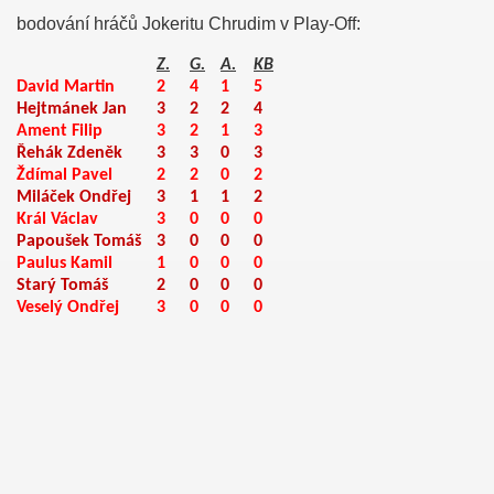
bodování hráčů Jokeritu Chrudim v Play-Off:
Z.
G.
A.
KB
David Martin
2
4
1
5
Hejtmánek Jan
3
2
2
4
Ament Filip
3
2
1
3
Řehák Zdeněk
3
3
0
3
Ždímal Pavel
2
2
0
2
Miláček Ondřej
3
1
1
2
Král Václav
3
0
0
0
Papoušek Tomáš
3
0
0
0
Paulus Kamil
1
0
0
0
Starý Tomáš
2
0
0
0
ost
Veselý Ondřej
3
0
0
0