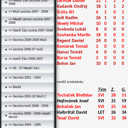
=> Mladší žáci sezóna 2005 -
Čermák Daniel
22
1
2
3
2006
Kadaník Ondřej
18
1
1
2
=> Muži sezóna 2007 - 2008
Šrůta Jiří
6
1
0
1
Jošt Radim
26
1
0
1
=> Mladší dorost sezóna 2007 -
2008
Veselý Michal
10
0
0
0
Svoboda Lukáš
8
0
0
0
=> Starší žáci szóna 2007-2008
Souhenka Martin
18
0
0
0
=> Sezóna 2008-2009 Muži
Regent Daniel
24
0
0
0
Komárek Tomáš
2
0
0
0
=> sezóna 2006-07 muži
Hanus Tomáš
6
0
0
0
Burza Tomáš
2
0
0
0
=> starší žáci 2006-2007
Bohm Jan
10
0
0
0
=> 06 - 07 Mladší žáci
=> Sezóna 2001 - 2002
soutěž produktivity:
=> Baráž
Tým
Z.
G.
Tocháček Břetislav
SVI
28
51
=> Sezóna 2001-02 Muži C
Hejtmánek Josef
SVI
31
59
=> Sezóna muži 2008 - 2009
Boháček Jan
SVI
25
56
Halbrštát David
LET
26
34
=> sezóna 2008 - 2009 mladší
dorost
Tesař David
SVI
32
38
=> Sezóna 1994 - 1995