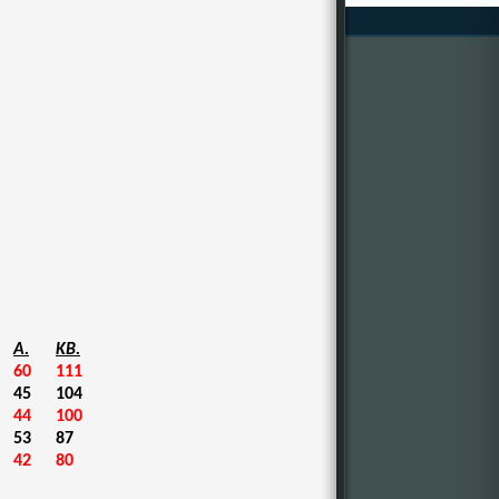
A.
KB.
60
111
45
104
44
100
53
87
42
80