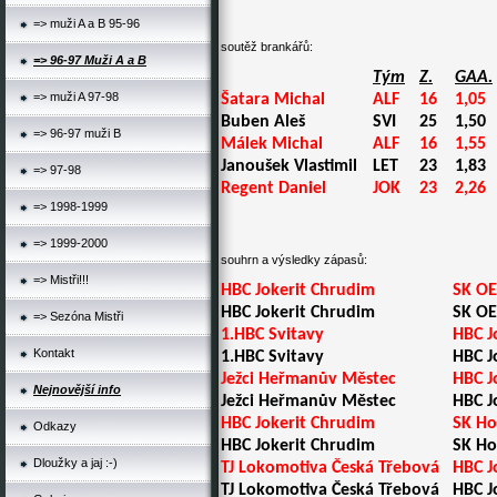
=> muži A a B 95-96
soutěž brankářů:
=> 96-97 Muži A a B
Tým
Z.
GAA.
=> muži A 97-98
Šatara Michal
ALF
16
1,05
Buben Aleš
SVI
25
1,50
=> 96-97 muži B
Málek Michal
ALF
16
1,55
Janoušek Vlastimil
LET
23
1,83
=> 97-98
Regent Daniel
JOK
23
2,26
=> 1998-1999
=> 1999-2000
souhrn a výsledky zápasů:
=> Mistři!!!
HBC Jokerit Chrudim
SK OE
HBC Jokerit Chrudim
SK OE
=> Sezóna Mistři
1.HBC Svitavy
HBC J
Kontakt
1.HBC Svitavy
HBC J
Ježci Heřmanův Městec
HBC J
Nejnovější info
Ježci Heřmanův Městec
HBC J
HBC Jokerit Chrudim
SK Ho
Odkazy
HBC Jokerit Chrudim
SK Ho
Dloužky a jaj :-)
TJ Lokomotiva Česká Třebová
HBC J
TJ Lokomotiva Česká Třebová
HBC J