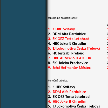
tabulka po základní části:
1.
1.HBC Svitavy
2.
DDM Alfa Pardubice
3.
SK OEZ Testa Letohrad
4.
HBC Jokerit Chrudim
5.
TJ Lokomotiva Česká Třebová
6.
HC Jestřábi Přelouč
7.
HBC Autosklo H.A.K. HK
8.
SK Holcim Prachovice
9.
Ježci Heřmanův Městec
konečná tabulka:
1.
1.HBC Svitavy
2.
DDM Alfa Pardubice
3.
SK OEZ Testa Letohrad
4.
HBC Jokerit Chrudim
5.
TJ Lokomotiva Česká Třebová