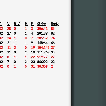
Z.
V.
R-V.
R.
P.
Skóre
Body
32
28
0
1
3
306:41
85
32
27
0
1
4
201:39
82
32
24
1
0
7
205:52
74
32
21
1
1
9
148:64
66
32
11
2
0
19
104:143
37
32
11
0
2
19
111:262
35
32
8
1
1
22
91:177
27
32
7
0
2
23
86:203
23
32
0
1
0
31
38:309
2