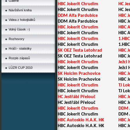
Galerie
HBC Jokerit Chrudim
HC Je
HBC Jokerit Chrudim
HC Je
Návštěvní kniha
DDM Alfa Pardubice
HBC J
Videa z hokejbálků
DDM Alfa Pardubice
HBC J
HBC Jokerit Chrudim
HBC A
Volný čásek :-)
HBC Jokerit Chrudim
HBC A
HBC Jokerit Chrudim
1.HBC
Rozhovory
HBC Jokerit Chrudim
1.HBC
Hráči - statistiky
SK OEZ Testa Letohrad
HBC J
SK OEZ Testa Letohrad
HBC J
Rozpis zápasů
HBC Jokerit Chrudim
Ježci
HBC Jokerit Chrudim
Ježci
LÚZR CUP 2010
SK Holcim Prachovice
HBC J
SK Holcim Prachovice
HBC J
HBC Jokerit Chrudim
TJ Lo
HBC Jokerit Chrudim
TJ Lo
HC Jestřábi Přelouč
HBC J
HC Jestřábi Přelouč
HBC J
HBC Jokerit Chrudim
DDM A
HBC Jokerit Chrudim
DDM A
HBC Autosklo H.A.K. HK
HBC J
HBC Autosklo H.A.K. HK
HBC J