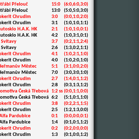
střábi Přelouč
15:0
(6:0,6:0,3:0)
střábi Přelouč
13:0
(5:0,5:0,3:0)
okerit Chrudim
3:0
(0:0,1:0,2:0)
okerit Chrudim
3:1
(1:0,1:0,1:1)
utosklo H.A.K. HK
2:1
(1:0,1:0,0:1)
utosklo H.A.K. HK
4:2
(1:0,3:1,0:1)
 Svitavy
3:7
(0:2,1:1,2:4)
 Svitavy
2:6
(1:3,0:2,1:1)
okerit Chrudim
4:1
(1:0,2:1,1:0)
okerit Chrudim
4:0
(1:0,2:0,1:0)
 Heřmanův Městec
5:1
(3:1,0:0,2:0)
 Heřmanův Městec
7:0
(3:0,3:0,1:0)
okerit Chrudim
2:7
(1:4,0:1,1:2)
okerit Chrudim
2:8
(0:3,1:3,1:2)
komotiva Česká Třebová
1:2 ss
(0:0,1:1,0:0)
komotiva Česká Třebová
6:2
(5:1,0:1,1:0)
okerit Chrudim
3:8
(0:2,2:1,1:5)
okerit Chrudim
2:5
(1:2,1:3,0:0)
lfa Pardubice
0:1
(0:0,0:0,0:1)
lfa Pardubice
1:4
(0:1,0:1,1:2)
okerit Chrudim
0:2
(0:2,0:0,0:0)
okerit Chrudim
1:3
(0:1,0:0,1:2)