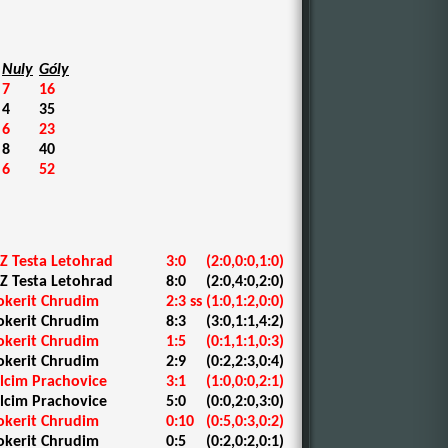
Nuly
Góly
7
16
4
35
6
23
8
40
6
52
Z Testa Letohrad
3:0
(2:0,0:0,1:0)
Z Testa Letohrad
8:0
(2:0,4:0,2:0)
okerit Chrudim
2:3 ss
(1:0,1:2,0:0)
okerit Chrudim
8:3
(3:0,1:1,4:2)
okerit Chrudim
1:5
(0:1,1:1,0:3)
okerit Chrudim
2:9
(0:2,2:3,0:4)
lcim Prachovice
3:1
(1:0,0:0,2:1)
lcim Prachovice
5:0
(0:0,2:0,3:0)
okerit Chrudim
0:10
(0:5,0:3,0:2)
okerit Chrudim
0:5
(0:2,0:2,0:1)