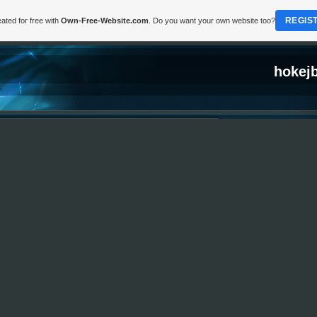
REGIS
ated for free with
Own-Free-Website.com
. Do you want your own website too?
hokejb