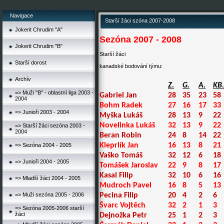
Navigace
Starší žáci szóna 2007-2008
Jokerit Chrudim "A"
Sezóna 2007 - 2008
Jokerit Chrudim "B"
Starší žáci
Starší dorost
kanadské bodování týmu:
Archív
Z.
G.
A.
KB.
=> Muži "B" - oblastní liga 2003 -
Gabriel Jan
28
35
23
58
2004
Bohm Radek
27
16
17
33
=> Junioři 2003 - 2004
Myška Lukáš
28
13
9
22
Novelinka Lukáš
32
13
9
22
=> Starší žáci sezóna 2003 -
2004
Beran Robin
24
8
14
22
Kleprlík Jan
16
13
8
21
=> Sezóna 2004 - 2005
Vaško Tomáš
32
12
6
18
=> Junioři 2004 - 2005
Tomášek Jaroslav
22
9
8
17
Kasal Filip
32
10
6
16
=> Mladší žáci 2004 - 2005
Mudroch Pavel
16
8
5
13
=> Muži sezóna 2005 - 2006
Pecina Filip
20
4
2
6
Švarc Vojtěch
32
2
1
3
=> Sezóna 2005-2006 starší
žáci
Dejnožka Petr
25
1
2
3