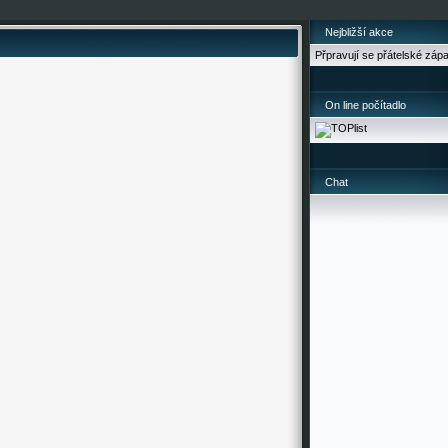
Nejbližší akce
Přpravují se přátelské záp
On line počítadlo
Chat