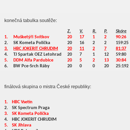
konečná tabulka soutěže:
Z.
V.
R.
P.
Skóre
1.
Mušketýři Svítkov
20
17
1
2
90:26
2.
SK Kometa Polička
20
16
2
2
159:25
3.
HBC JOKERIT CHRUDIM
20
11
2
7
81:37
4.
TJ Spartak OEZ Letohrad
20
7
1
12
59:80
5.
DDM Alfa Pardubice
20
5
2
13
30:84
6.
BW Pce-Srch Ráby
20
0
0
20
25:192
finálová skupina o mistra České republiky:
1.
HBC Vsetín
2.
SK Spectrum Praga
3.
SK Kometa Polička
4.
HBC JOKERIT CHRUDIM
5.
SK Jihlava