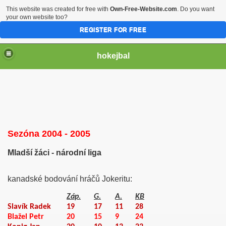
This website was created for free with
Own-Free-Website.com
. Do you want
your own website too?
REGISTER FOR FREE
hokejbal
Sezóna 2004 - 2005
Mladší žáci - národní liga
2004
kanadské bodování hráčů Jokeritu:
Záp.
G.
A.
KB
Slavík Radek
19
17
11
28
Blažel Petr
20
15
9
24