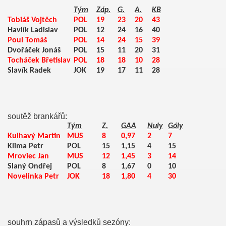
Tým
Záp.
G.
A.
KB
Tobiáš Vojtěch
POL
19
23
20
43
Havlík Ladislav
POL
12
24
16
40
Poul Tomáš
POL
14
24
15
39
Dvořáček Jonáš
POL
15
11
20
31
Tocháček Břetislav
POL
18
18
10
28
Slavík Radek
JOK
19
17
11
28
soutěž brankářů:
Tým
Z.
GAA
Nuly
Góly
Kulhavý Martin
MUS
8
0,97
2
7
ost
Klima Petr
POL
15
1,15
4
15
Mroviec Jan
MUS
12
1,45
3
14
Slaný Ondřej
POL
8
1,67
0
10
Novelinka Petr
JOK
18
1,80
4
30
souhrn zápasů a výsledků sezóny: