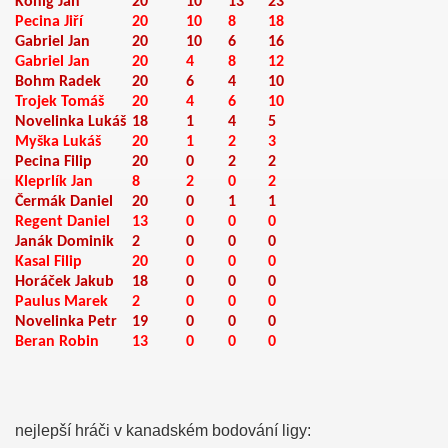
Konig Jan
20
10
13
23
Pecina Jiří
20
10
8
18
Gabriel Jan
20
10
6
16
Gabriel Jan
20
4
8
12
Bohm Radek
20
6
4
10
Trojek Tomáš
20
4
6
10
Novelinka Lukáš
18
1
4
5
Myška Lukáš
20
1
2
3
Pecina Filip
20
0
2
2
Kleprlík Jan
8
2
0
2
Čermák Daniel
20
0
1
1
Regent Daniel
13
0
0
0
Janák Dominik
2
0
0
0
Kasal Filip
20
0
0
0
Horáček Jakub
18
0
0
0
008
Paulus Marek
2
0
0
0
Novelinka Petr
19
0
0
0
Beran Robin
13
0
0
0
nejlepší hráči v kanadském bodování ligy: