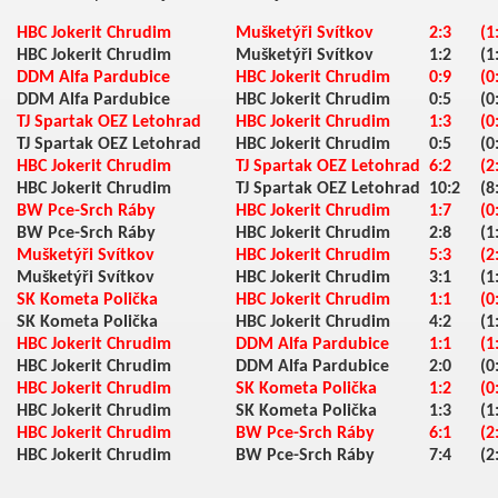
HBC Jokerit Chrudim
Mušketýři Svítkov
2:3
(1
HBC Jokerit Chrudim
Mušketýři Svítkov
1:2
(1
DDM Alfa Pardubice
HBC Jokerit Chrudim
0:9
(0
DDM Alfa Pardubice
HBC Jokerit Chrudim
0:5
(0
TJ Spartak OEZ Letohrad
HBC Jokerit Chrudim
1:3
(0
TJ Spartak OEZ Letohrad
HBC Jokerit Chrudim
0:5
(0
HBC Jokerit Chrudim
TJ Spartak OEZ Letohrad
6:2
(2
HBC Jokerit Chrudim
TJ Spartak OEZ Letohrad
10:2
(8
BW Pce-Srch Ráby
HBC Jokerit Chrudim
1:7
(0
BW Pce-Srch Ráby
HBC Jokerit Chrudim
2:8
(1
Mušketýři Svítkov
HBC Jokerit Chrudim
5:3
(2
Mušketýři Svítkov
HBC Jokerit Chrudim
3:1
(1
SK Kometa Polička
HBC Jokerit Chrudim
1:1
(0
SK Kometa Polička
HBC Jokerit Chrudim
4:2
(1
HBC Jokerit Chrudim
DDM Alfa Pardubice
1:1
(1
HBC Jokerit Chrudim
DDM Alfa Pardubice
2:0
(0
HBC Jokerit Chrudim
SK Kometa Polička
1:2
(0
HBC Jokerit Chrudim
SK Kometa Polička
1:3
(1
HBC Jokerit Chrudim
BW Pce-Srch Ráby
6:1
(2
HBC Jokerit Chrudim
BW Pce-Srch Ráby
7:4
(2